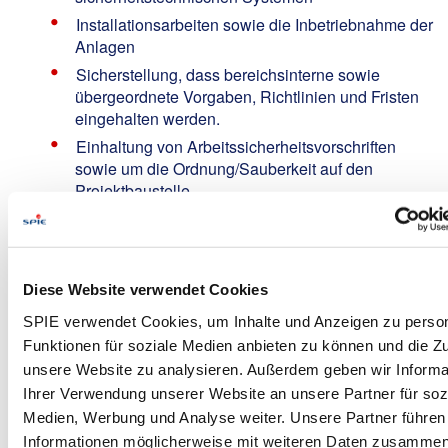
Installationsarbeiten sowie die Inbetriebnahme der
Anlagen
Sicherstellung, dass bereichsinterne sowie
übergeordnete Vorgaben, Richtlinien und Fristen
eingehalten werden.
Einhaltung von Arbeitssicherheitsvorschriften
sowie um die Ordnung/Sauberkeit auf den
Projektbaustelle.
Erstellung der Abrechnungsunterlagen, Aufmaße
und Bautagesberichte.
Bereitschaft zur Montage
Diese Website verwendet Cookies
Gelegentliche Rufbereitschaftseinsätze
SPIE verwendet Cookies, um Inhalte und Anzeigen zu person
Your Profile:
Funktionen für soziale Medien anbieten zu können und die Zug
unsere Website zu analysieren. Außerdem geben wir Informa
Abgeschlossene Ausbildung zum Elektriker,
Ihrer Verwendung unserer Website an unsere Partner für soz
Elektroniker für IT- und Kommunikationstechnik
oder zum Elektroniker für Energie- und
Medien, Werbung und Analyse weiter. Unsere Partner führen
Gebäudetechnik, wünschenswerterweise mit
Informationen möglicherweise mit weiteren Daten zusammen,