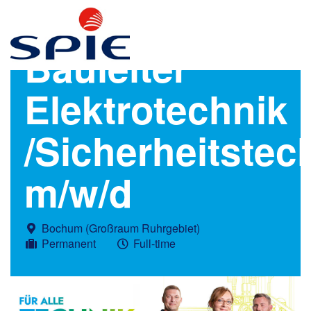
Bauleiter
Elektrotechnik
/Sicherheitstec
m/w/d
Bochum (Großraum Ruhrgebiet)
Permanent
Full-time