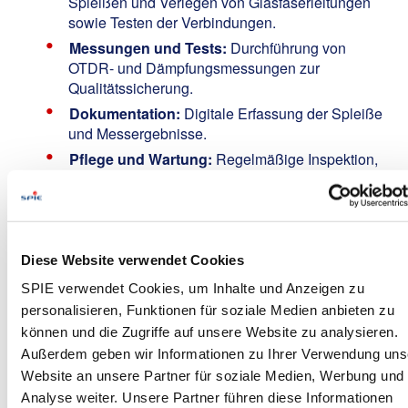
Spleißen und Verlegen von Glasfaserleitungen
sowie Testen der Verbindungen.
Messungen und Tests:
Durchführung von
OTDR- und Dämpfungsmessungen zur
Qualitätssicherung.
Dokumentation:
Digitale Erfassung der Spleiße
und Messergebnisse.
Pflege und Wartung:
Regelmäßige Inspektion,
Wartung und Instandhaltung von Werkzeugen,
Geräten und Baumaschinen.
Your Profile:
Diese Website verwendet Cookies
Berufsausbildung:
Abgeschlossene Ausbildung
als Elektriker, Mechaniker, Maschinist,
SPIE verwendet Cookies, um Inhalte und Anzeigen zu
Baugeräteführer o.Ä., idealerweise mit mindestens
personalisieren, Funktionen für soziale Medien anbieten zu
4 Jahren Berufserfahrung. Quereinsteiger mit
können und die Zugriffe auf unsere Website zu analysieren.
technischer Erfahrung sind ebenfalls willkommen.
Außerdem geben wir Informationen zu Ihrer Verwendung uns
Führerschein:
Klasse B ist erforderlich.
Website an unsere Partner für soziale Medien, Werbung und
Analyse weiter. Unsere Partner führen diese Informationen
Montageeinsatz:
Bereitschaft zu