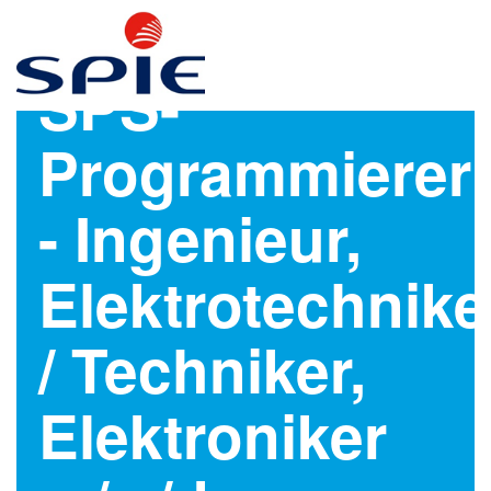
SPS-
Programmierer
- Ingenieur,
Elektrotechnike
/ Techniker,
Elektroniker