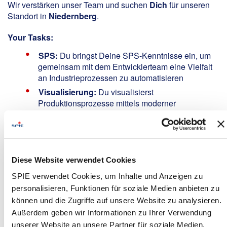
Wir verstärken unser Team und suchen
Dich
für unseren
Standort in
Niedernberg
.
Your Tasks:
SPS:
Du bringst Deine SPS-Kenntnisse ein, um
gemeinsam mit dem Entwicklerteam eine Vielfalt
an Industrieprozessen zu automatisieren
Visualisierung:
Du visualisierst
Produktionsprozesse mittels moderner
Visualisierungstools und sorgst so für einen
Durchblick in Echtzeit
Digitalisierung:
Du sicherst die
Wettbewerbsfähigkeit unserer treuen Kunden aus
Diese Website verwendet Cookies
dem regionalen Mittelstand, durch die
zukunftsweisenden Automatisierungslösungen,
SPIE verwendet Cookies, um Inhalte und Anzeigen zu
die Du für sie entwickelst
personalisieren, Funktionen für soziale Medien anbieten zu
Inbetriebnahme:
Du erweckst die Anlagen direkt
können und die Zugriffe auf unsere Website zu analysieren.
bei unseren Kunden zum Leben, gehst
Außerdem geben wir Informationen zu Ihrer Verwendung
auftauchenden Problemen strukturiert auf den
unserer Website an unsere Partner für soziale Medien,