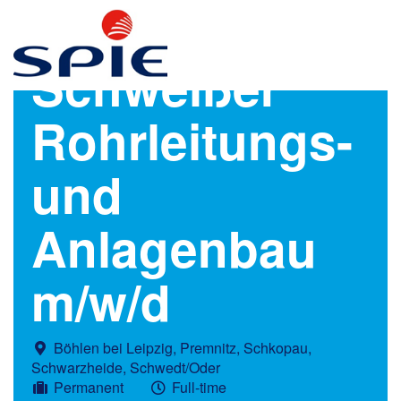
Schweißer
Rohrleitungs-
und
Anlagenbau
m/w/d
Böhlen bei Leipzig, Premnitz, Schkopau,
Schwarzheide, Schwedt/Oder
Permanent
Full-time