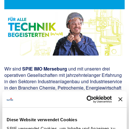
Wir sind
SPIE IMO Merseburg
und mit unseren drei
operativen Gesellschaften mit jahrzehntelanger Erfahrung
in den Sektoren Industrieanlagenbau und Industrieservice
in den Branchen Chemie, Petrochemie, Energiewirtschaft
und Umwelt­technik am Markt tätig.
Wir verstärken unser Team und suchen Sie für unsere
verschiedenen Standorte als
Diese Website verwendet Cookies
Your Tasks:
SPIE verwendet Cookies, um Inhalte und Anzeigen zu