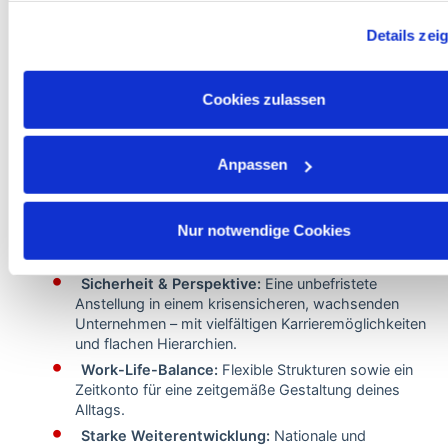
Installationsbetrieb ist von Vorteil.
USA ein. Alle weiteren Informationen zu Cookies finden Sie i
Persönliche Stärken:
Sie zeichnen sich durch
Details zei
unseren
Datenschutzhinweisen
.
eine belastbare, zuverlässige und teamorientierte
Persönlichkeit aus und überzeugen durch Ihre
sorgfältige Arbeitsweise.
Cookies zulassen
We Offer:
Anpassen
Attraktive Vergütung
sowie komfortable
Rahmenbedingungen gemäß Tarifvertrag
Elektrohandwerk Nordrhein-Westfalen (inkl.
Nur notwendige Cookies
Tarifentgelt, Urlaubs-/Weihnachtsgeld, tariflichem
Urlaub, Zeitkonto und Zuschlägen).
Sicherheit & Perspektive:
Eine unbefristete
Anstellung in einem krisensicheren, wachsenden
Unternehmen – mit vielfältigen Karrieremöglichkeiten
und flachen Hierarchien.
Work-Life-Balance:
Flexible Strukturen sowie ein
Zeitkonto für eine zeitgemäße Gestaltung deines
Alltags.
Starke Weiterentwicklung:
Nationale und