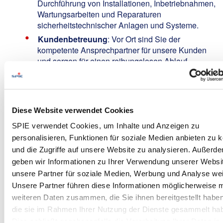
Durchführung von Installationen, Inbetriebnahmen,
Wartungsarbeiten und Reparaturen
sicherheitstechnischer Anlagen und Systeme.
Kundenbetreuung
: Vor Ort sind Sie der
kompetente Ansprechpartner für unsere Kunden
und sorgen für einen reibungslosen Ablauf.
Verantwortung übernehmen
: Sie arbeiten
selbstständig und zuverlässig im direkten
Kundenkontakt und tragen aktiv zur
Qualitätssicherung bei.
Diese Website verwendet Cookies
SPIE verwendet Cookies, um Inhalte und Anzeigen zu
Your Profile:
personalisieren, Funktionen für soziale Medien anbieten zu 
Ausbildung:
Sie verfügen über eine
und die Zugriffe auf unsere Website zu analysieren. Außerd
abgeschlossene Ausbildung im Bereich
geben wir Informationen zu Ihrer Verwendung unserer Websi
Elektronik, IT-Systemelektronik,
unsere Partner für soziale Medien, Werbung und Analyse wei
Informationselektronik, Nachrichtentechnik oder
Unsere Partner führen diese Informationen möglicherweise m
einer vergleichbaren Fachrichtung.
weiteren Daten zusammen, die Sie ihnen bereitgestellt habe
Erfahrung:
Erste berufliche Erfahrung im
die sie im Rahmen Ihrer Nutzung der Dienste gesammelt ha
industriellen oder gewerblichen
Dies schließt gegebenenfalls die Verarbeitung Ihrer Daten in