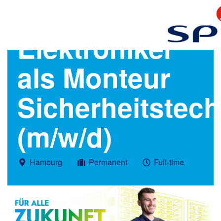
Elektroniker
als Monteur
Sicherheitstech
(m/w/d)
Hamburg
Permanent
Full-time