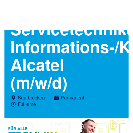
Servicetechnik
Informations-/
Alcatel
(m/w/d)
Saarbrücken
Permanent
Full-time