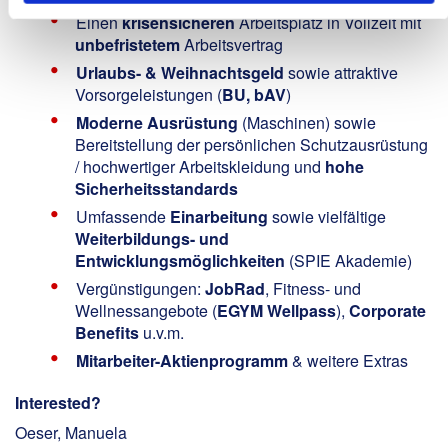
Einen
krisensicheren
Arbeitsplatz in Vollzeit mit
unbefristetem
Arbeitsvertrag
Urlaubs- & Weihnachtsgeld
sowie attraktive
Vorsorgeleistungen (
BU, bAV
)
Moderne Ausrüstung
(Maschinen) sowie
Bereitstellung der persönlichen Schutzausrüstung
/ hochwertiger Arbeitskleidung und
hohe
Sicherheitsstandards
Umfassende
Einarbeitung
sowie vielfältige
Weiterbildungs- und
Entwicklungsmöglichkeiten
(SPIE Akademie)
Vergünstigungen:
JobRad
, Fitness- und
Wellnessangebote (
EGYM Wellpass
),
Corporate
Benefits
u.v.m.
Mitarbeiter-Aktienprogramm
& weitere Extras
Interested?
Oeser, Manuela