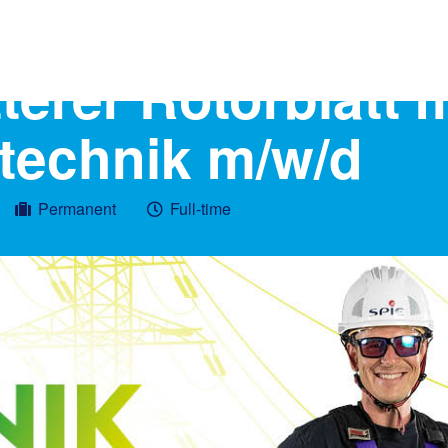
terer Rotorblatt m
technik m/w/d
Permanent
Full-time