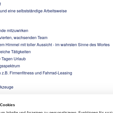
t
und eine selbstständige Arbeitsweise
ende mitzuwirken
ivierten, wachsenden Team
em Himmel mit toller Aussicht - im wahrsten Sinne des Wortes
iche Tätigkeiten
30 Tagen Urlaub
ngsspektrum
h z.B. Firmenfitness und Fahrrad-Leasing
rkzeuge
ungsmöglichkeiten
 Cookies
m Inhalte und Anzeigen zu personalisieren, Funktionen für sozi