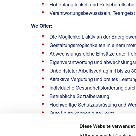
Höhentauglichkeit und Reisebereitschaf
Verantwortungsbewusstsein, Teamgeist 
We Offer:
Die Möglichkeit, aktiv an der Energiew
Gestaltungsmöglichkeiten in einem mot
Abwechslungsreiche Einsätze unter frei
Eigenverantwortung und abwechslungsre
Unbefristeter Arbeitsvertrag mit bis zu 
Attraktive Vergütung und breites Leistu
Individuelle Gesundheitsförderung durc
Betriebliche Sozialberatung
Hochwertige Schutzausrüstung und We
Gute Leute kennen gute Leute
Umfangreiche Trainings und Weiterbild
Diese Website verwendet
Interested?
SPIE verwendet Cookies, u