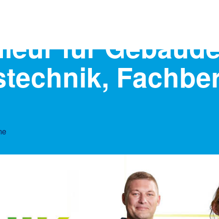
ieur für Gebäude
technik, Fachber
me