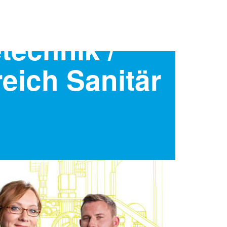
technik /
eich Sanitär