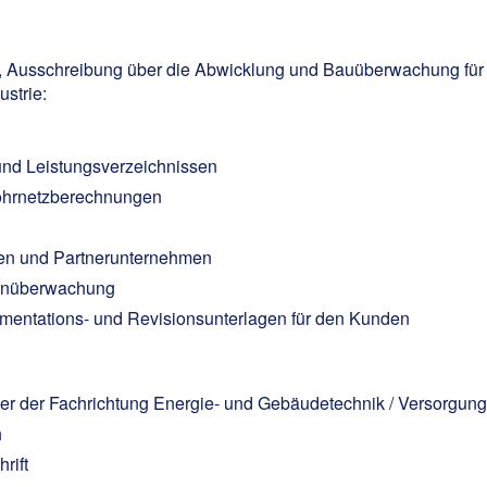
g, Ausschreibung über die Abwicklung und Bauüberwachung für d
strie:
nd Leistungsverzeichnissen
ohrnetzberechnungen
den und Partnerunternehmen
tenüberwachung
entations- und Revisionsunterlagen für den Kunden
r der Fachrichtung Energie- und Gebäudetechnik / Versorgungs
h
rift