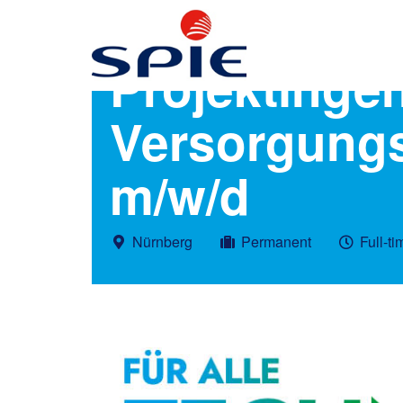
Projektingen
Versorgungs
m/w/d
Nürnberg
Permanent
Full-ti