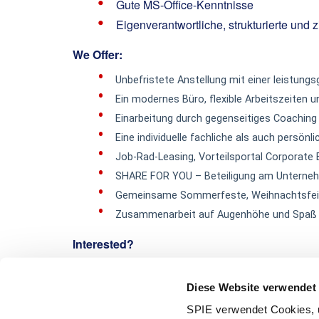
Gute MS-Office-Kenntnisse
Eigenverantwortliche, strukturierte und z
We Offer:
Unbefristete Anstellung mit einer leistung
Ein modernes Büro, flexible Arbeitszeite
Einarbeitung durch gegenseitiges Coachin
Eine individuelle fachliche als auch persönl
Job-Rad-Leasing, Vorteilsportal Corporate
SHARE FOR YOU – Beteiligung am Unterneh
Gemeinsame Sommerfeste, Weihnachtsfeier
Zusammenarbeit auf Augenhöhe und Spaß b
Interested?
Lehmann, Yvonne
Diese Website verwendet
Email: yvonne.lehmann@spie-lse.com
SPIE verwendet Cookies, u
Tel: +49 911 376737-40