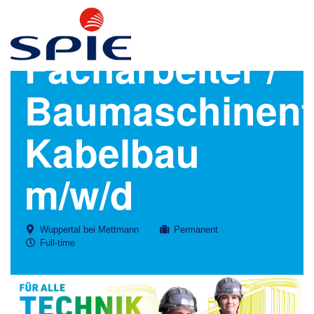
Facharbeiter /
Baumaschinenf
Kabelbau
m/w/d
Wuppertal bei Mettmann
Permanent
Full-time