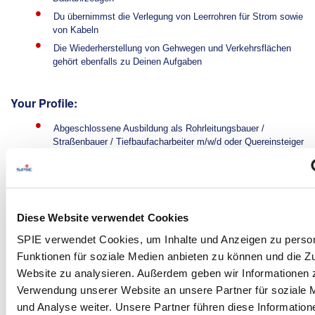
Du übernimmst die Verlegung von Leerrohren für Strom sowie
von Kabeln
Die Wiederherstellung von Gehwegen und Verkehrsflächen
gehört ebenfalls zu Deinen Aufgaben
Your Profile:
Abgeschlossene Ausbildung als Rohrleitungsbauer /
Straßenbauer / Tiefbaufacharbeiter m/w/d oder Quereinsteiger
m/w/d mit langjähriger Erfahrung im erdverlegten
Rohrleitungsbau
Führerschein der Klasse B erforderlich, idealerweise Klasse
C1 oder höher
Diese Website verwendet Cookies
Freude am Umgang mit Baumaschinen und technischen
Geräten
SPIE verwendet Cookies, um Inhalte und Anzeigen zu person
Eigenverantwortlicher, engagierter und motivierter Arbeitsstil
Funktionen für soziale Medien anbieten zu können und die Zu
sowie Zuverlässigkeit, Kommunikations- und Teamfähigkeit
Website zu analysieren. Außerdem geben wir Informationen z
We Offer:
Verwendung unserer Website an unsere Partner für soziale
und Analyse weiter. Unsere Partner führen diese Information