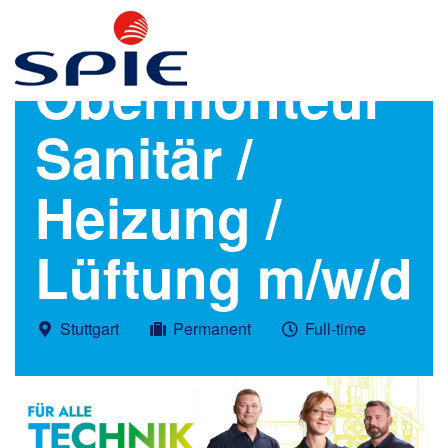
Obermonteur
Sanitär /
Heizung /
Lüftung m/w/d
Stuttgart
Permanent
Full-time