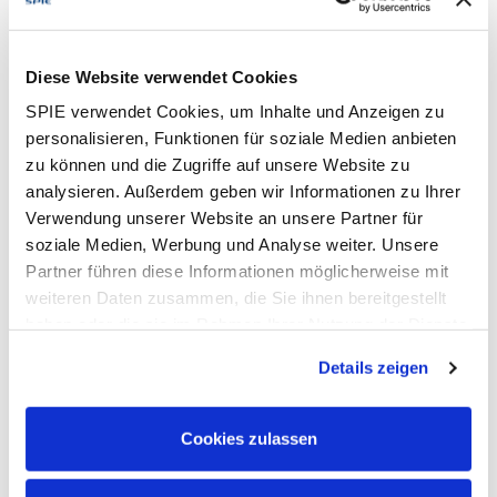
MS-Office Anwendungen
Erfahrung mit Projekten im Bereich der
technischen Gebäudeausrüstung, sowie dem
Diese Website verwendet Cookies
industriellen Rohrleitungs- und Anlagenbau
SPIE verwendet Cookies, um Inhalte und Anzeigen zu
Kenntnisse der deutschen Sprache (mindestens
personalisieren, Funktionen für soziale Medien anbieten
Level B2).
zu können und die Zugriffe auf unsere Website zu
We Offer:
analysieren. Außerdem geben wir Informationen zu Ihrer
Verwendung unserer Website an unsere Partner für
Verlässlichkeit:
Unbefristete Anstellung in einem
soziale Medien, Werbung und Analyse weiter. Unsere
internationalen Umfeld bei einem krisensicheren,
Partner führen diese Informationen möglicherweise mit
wachsenden Unternehmen, das auf langfristige
weiteren Daten zusammen, die Sie ihnen bereitgestellt
Zusammenarbeit setzt
haben oder die sie im Rahmen Ihrer Nutzung der Dienste
Arbeiten, wo man lebt:
Regionale Projekte
gesammelt haben. Dies schließt gegebenenfalls die
sorgen dafür, dass jeder Abend wieder zuhause
Details zeigen
Verarbeitung Ihrer Daten in den USA ein. Alle weiteren
verbracht werden kann
Informationen zu Cookies finden Sie in unseren
Vergütung & Zusatzleistungen:
Bezahlung nach
Datenschutzhinweisen
.
Tarif, Zuschuss zum Kita-Platz, Jubiläumsprämien
Cookies zulassen
Urlaubs- und Weihnachtsgeld:
Zur besseren
Erholung an freien Tagen