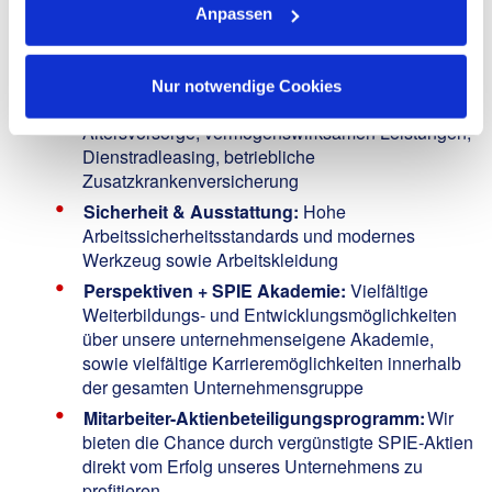
Anpassen
Flexibilität & Erholung:
30 Tage Urlaub, 38,5
Wochenstunden
Vorsorge & Gesundheit:
Zuschuss zur
Nur notwendige Cookies
betrieblichen
Altersvorsorge, vermögenswirksamen Leistungen,
Dienstradleasing, betriebliche
Zusatzkrankenversicherung
Sicherheit & Ausstattung:
Hohe
Arbeitssicherheitsstandards und modernes
Werkzeug sowie Arbeitskleidung
Perspektiven + SPIE Akademie:
Vielfältige
Weiterbildungs- und Entwicklungsmöglichkeiten
über unsere unternehmenseigene Akademie,
sowie vielfältige Karrieremöglichkeiten innerhalb
der gesamten Unternehmensgruppe
Mitarbeiter-Aktienbeteiligungsprogramm:
Wir
bieten die Chance durch vergünstigte SPIE-Aktien
direkt vom Erfolg unseres Unternehmens zu
profitieren