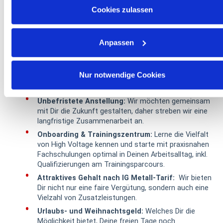
Zusammenarbeit mit Subunternehmern
Cookies zulassen
Die Energie-Branche begeistert Dich!
Du zeigst
Dich engagiert sowie organisiert und mit Deinem
kompetenten Auftreten gegenüber unseren
Anpassen
Kunden gestaltest Du eine positive und
nachhaltige Kundenbeziehung
Nur notwendige Cookies
We Offer:
Unbefristete Anstellung:
Wir möchten gemeinsam
mit Dir die Zukunft gestalten, daher streben wir eine
langfristige Zusammenarbeit an.
Onboarding & Trainingszentrum:
Lerne die Vielfalt
von High Voltage kennen und starte mit praxisnahen
Fachschulungen optimal in Deinen Arbeitsalltag, inkl.
Qualifizierungen am Trainingsparcours.
Attraktives Gehalt nach IG Metall-Tarif:
Wir bieten
Dir nicht nur eine faire Vergütung, sondern auch eine
Vielzahl von Zusatzleistungen.
Urlaubs- und Weihnachtsgeld:
Welches Dir die
Möglichkeit bietet, Deine freien Tage noch