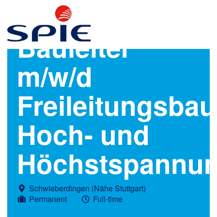
Bauleiter
m/w/d
Freileitungsbau
Hoch- und
Höchstspannu
Schwieberdingen (Nähe Stuttgart)
Permanent
Full-time