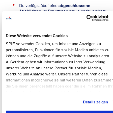
Du verfügst über eine
abgeschlossene
Ausbildung im Bauwesen
sowie nachweisbare
praktische Erfahrung in der Bauleitung,
insbesondere in der Koordination von
Subunternehmern
Du bist bestens vertraut mit den
Diese Website verwendet Cookies
relevanten
Bauvorschriften und
SPIE verwendet Cookies, um Inhalte und Anzeigen zu
Arbeitsschutzbestimmungen
, idealerweise hast
personalisieren, Funktionen für soziale Medien anbieten zu
Du spezielles Fachwissen im
können und die Zugriffe auf unsere Website zu analysieren.
Bereich Gründungen, Mastmontage oder Seilzug
Außerdem geben wir Informationen zu Ihrer Verwendung
Du besitzt den
Führerschein Kl. B
und bringst
unserer Website an unsere Partner für soziale Medien,
eine hohe
Reisebereitschaft
mit (
durchgehend
Werbung und Analyse weiter. Unsere Partner führen diese
wöchentlich MO - DO, inkl.
Auswärtsübernachtung
), um unsere Projekte vor
Informationen möglicherweise mit weiteren Daten zusammen
Ort begleiten zu können
die Sie ihnen bereitgestellt haben oder die sie im Rahmen Ihr
Nutzung der Dienste gesammelt haben. Dies schließt
Mit Deiner Kommunikationsstärke (inkl. sehr guter
Deutschkenntnisse), Empathie und
gegebenenfalls die Verarbeitung Ihrer Daten in den USA ein.
Details zeigen
Durchsetzungsfähigkeit gelingt Dir eine produktive
Alle weiteren Informationen zu Cookies finden Sie in unseren
Zusammenarbeit im Team und in der
Datenschutzhinweisen
.