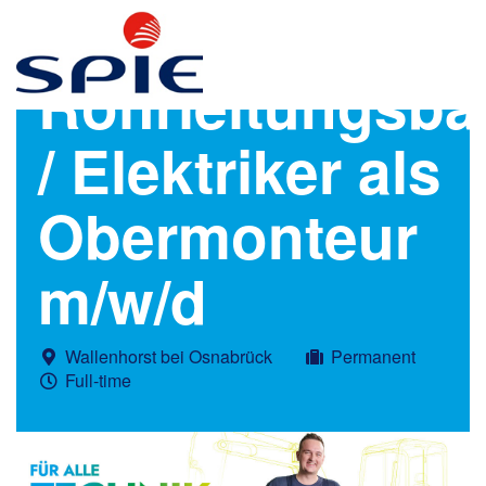
Rohrleitungsba
/ Elektriker als
Obermonteur
m/w/d
Wallenhorst bei Osnabrück
Permanent
Full-time