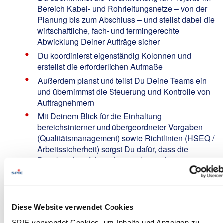
Bereich Kabel- und Rohrleitungsnetze – von der
Planung bis zum Abschluss – und stellst dabei die
wirtschaftliche, fach- und termingerechte
Abwicklung Deiner Aufträge sicher
Du koordinierst eigenständig Kolonnen und
erstellst die erforderlichen Aufmaße
Außerdem planst und teilst Du Deine Teams ein
und übernimmst die Steuerung und Kontrolle von
Auftragnehmern
Mit Deinem Blick für die Einhaltung
bereichsinterner und übergeordneter Vorgaben
(Qualitätsmanagement) sowie Richtlinien (HSEQ /
Arbeitssicherheit) sorgst Du dafür, dass die
Projektziele erfolgreich erreicht werden
Your Profile:
Abgeschlossene Ausbildung im Bereich Kabelbau
Diese Website verwendet Cookies
/ Rohrleitungsbau z.B. als Tiefbaufacharbeiter /
Rohrleitungsbauer / Kabelmonteur / Elektriker /
SPIE verwendet Cookies, um Inhalte und Anzeigen zu