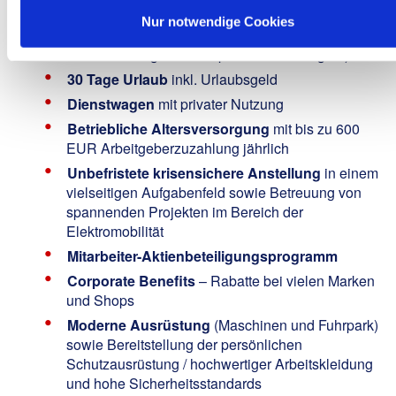
We Offer:
Nur notwendige Cookies
Attraktives Gehalt
nach IG Metall-Tarif (inkl.
Zusatzleistungen wie bspw. Weihnachtsgeld)
30 Tage Urlaub
inkl. Urlaubsgeld
Dienstwagen
mit privater Nutzung
Betriebliche Altersversorgung
mit bis zu 600
EUR Arbeitgeberzuzahlung jährlich
Unbefristete krisensichere Anstellung
in einem
vielseitigen Aufgabenfeld sowie Betreuung von
spannenden Projekten im Bereich der
Elektromobilität
Mitarbeiter-Aktienbeteiligungsprogramm
Corporate Benefits
– Rabatte bei vielen Marken
und Shops
Moderne Ausrüstung
(Maschinen und Fuhrpark)
sowie Bereitstellung der persönlichen
Schutzausrüstung / hochwertiger Arbeitskleidung
und hohe Sicherheitsstandards