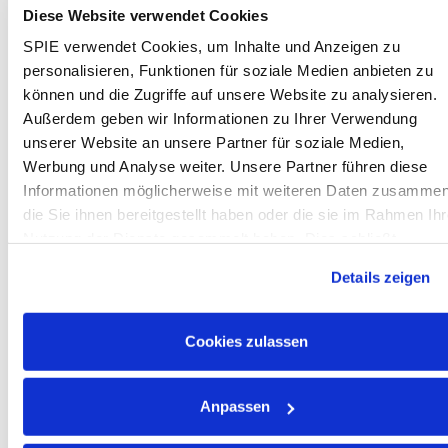
Diese Website verwendet Cookies
Your Profile:
SPIE verwendet Cookies, um Inhalte und Anzeigen zu
personalisieren, Funktionen für soziale Medien anbieten zu
Abgeschlossene Ausbildung im
können und die Zugriffe auf unsere Website zu analysieren.
elektrotechnischen Bereich (z.B. Elektroniker /
Außerdem geben wir Informationen zu Ihrer Verwendung
Elektriker m/w/d) mit Meister- bzw.
unserer Website an unsere Partner für soziale Medien,
Technikerabschluss
Werbung und Analyse weiter. Unsere Partner führen diese
Mehrjährige Berufserfahrung im Bereich Elektro /
Informationen möglicherweise mit weiteren Daten zusammen
Energieversorgung, bestenfalls im Bereich der
die Sie ihnen bereitgestellt haben oder die sie im Rahmen Ihr
erneuerbaren Energien oder Elektromobilität und
Nutzung der Dienste gesammelt haben. Dies schließt
erste Erfahrung als Bauleiter
gegebenenfalls die Verarbeitung Ihrer Daten in den USA ein.
m/w/d wünschenswert
Details zeigen
Alle weiteren Informationen zu Cookies finden Sie in unseren
Führerschein der Klasse B und Reisebereitschaft
Datenschutzhinweisen
.
erforderlich
Serviceorientiertes Auftreten und
Cookies zulassen
verantwortungsbewusste Arbeitsweise sowie
Verhandlungsgeschick und Freude an der
Anpassen
Erreichung der Projektziele im Team