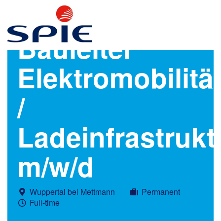
Bauleiter
Elektromobilitä
/
Ladeinfrastrukt
m/w/d
Wuppertal bei Mettmann
Permanent
Full-time