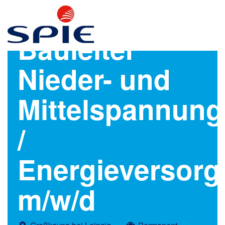
Bauleiter
Nieder- und
Mittelspannung
/
Energieversor
m/w/d