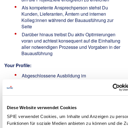
Als kompetente Ansprechperson stehst Du
Kunden, Lieferanten, Ämtern und internen
Kolleg:innen während der Bauausführung zur
Seite
Darüber hinaus treibst Du aktiv Optimierungen
voran und achtest konsequent auf die Einhaltung
aller notwendigen Prozesse und Vorgaben in der
Bauausführung
Your Profile:
Abgeschlossene Ausbildung im
elektrotechnischen Bereich (z. B. Elektroniker /
Elektriker m/w/d) mit Meister- bzw.
Technikerabschluss oder ein Studium mit
Schwerpunkt Elektrotechnik / Energietechnik.
Alternativ eine abgeschlossene Ausbildung als
Diese Website verwendet Cookies
Straßenbauer m/w/d mit Meister- bzw.
SPIE verwendet Cookies, um Inhalte und Anzeigen zu person
Technikerabschluss oder vergleichbare
Funktionen für soziale Medien anbieten zu können und die Zug
Qualifikationen mit entsprechender