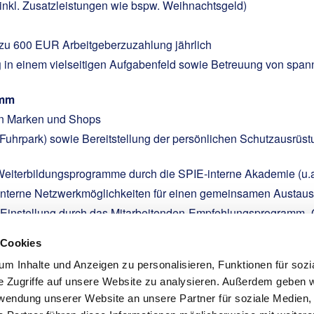
 (inkl. Zusatzleistungen wie bspw. Weihnachtsgeld)
 zu 600 EUR Arbeitgeberzuzahlung jährlich
g
in einem vielseitigen Aufgabenfeld sowie Betreuung von spann
amm
en Marken und Shops
uhrpark) sowie Bereitstellung der persönlichen Schutzausrüst
Weiterbildungsprogramme durch die SPIE-interne Akademie (u
nterne Netzwerkmöglichkeiten für einen gemeinsamen Austausc
r Einstellung durch das Mitarbeitenden-Empfehlungsprogramm „
nt deiner Nettovergütung und erhalte bei Bedarf selbst finanzi
 Cookies
m Inhalte und Anzeigen zu personalisieren, Funktionen für sozi
e Zugriffe auf unsere Website zu analysieren. Außerdem geben w
rwendung unserer Website an unsere Partner für soziale Medien