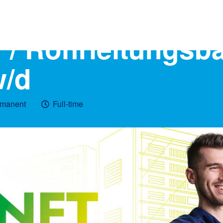
 / Rohrleitungsba
w/d
manent
Full-time