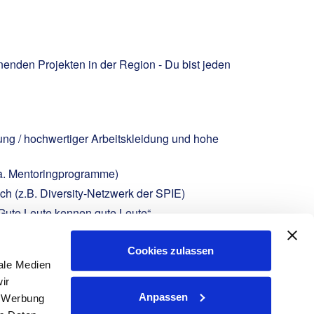
enden Projekten in der Region - Du bist jeden
ung / hochwertiger Arbeitskleidung und hohe
.a. Mentoringprogramme)
h (z.B. Diversity-Netzwerk der SPIE)
Gute Leute kennen gute Leute“
elle Hilfe aus dem Unterstützungsfond
Cookies zulassen
ale Medien
ir
Anpassen
, Werbung