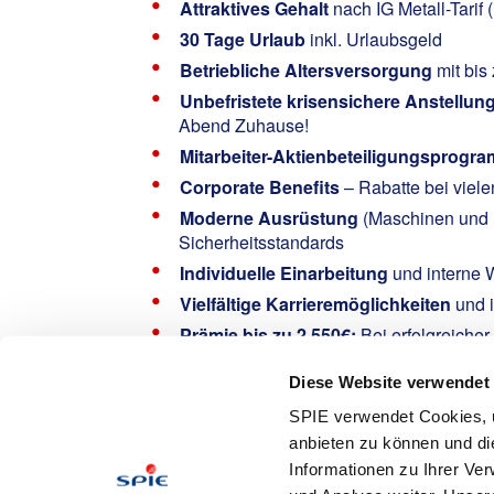
Attraktives Gehalt
nach IG Metall-Tarif
30 Tage Urlaub
inkl. Urlaubsgeld
Betriebliche Altersversorgung
mit bis
Unbefristete krisensichere Anstellun
Abend Zuhause!
Mitarbeiter-Aktienbeteiligungsprogr
Corporate Benefits
– Rabatte bei viel
Moderne Ausrüstung
(Maschinen und F
Sicherheitsstandards
Individuelle Einarbeitung
und interne 
Vielfältige Karrieremöglichkeiten
und i
Prämie bis zu 2.550€:
Bei erfolgreiche
Gemeinsam helfen:
Spende den Rest-Ce
Diese Website verwendet
Interested?
SPIE verwendet Cookies, u
Incili, Ömer
anbieten zu können und di
Informationen zu Ihrer Ve
Email: oemer-uemit.incili@spie.de