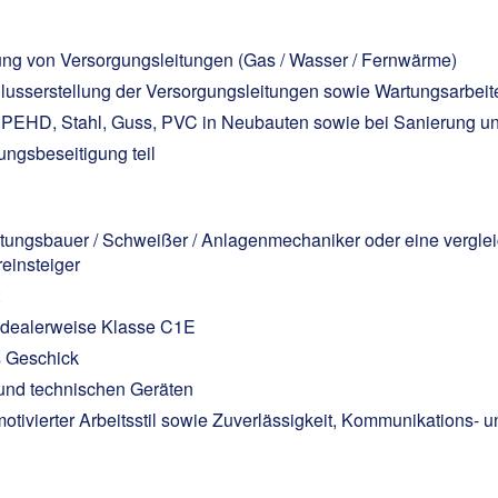
ung von Versorgungsleitungen (Gas / Wasser / Fernwärme)
chlusserstellung der Versorgungsleitungen sowie Wartungsarbei
s PEHD, Stahl, Guss, PVC in Neubauten sowie bei Sanierung un
ngsbeseitigung teil
ngsbauer / Schweißer / Anlagenmechaniker oder eine vergleichb
einsteiger
, idealerweise Klasse C1E
s Geschick
nd technischen Geräten
motivierter Arbeitsstil sowie Zuverlässigkeit, Kommunikations- 