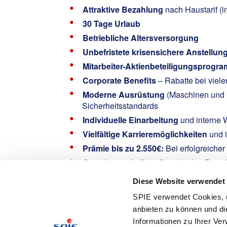
Attraktive Bezahlung
nach Haustarif (i
30 Tage Urlaub
Betriebliche Altersversorgung
Unbefristete krisensichere Anstellun
Mitarbeiter-Aktienbeteiligungsprogr
Corporate Benefits
– Rabatte bei viel
Moderne Ausrüstung
(Maschinen und F
Sicherheitsstandards
Individuelle Einarbeitung
und interne 
Vielfältige Karrieremöglichkeiten
und i
Prämie bis zu 2.550€:
Bei erfolgreiche
Gemeinsam helfen:
Spende den Rest-C
und erhalte bei Bedarf selbst finanziell
Diese Website verwendet
Interested?
SPIE verwendet Cookies, u
Köndl, Andreas
anbieten zu können und di
Informationen zu Ihrer Ve
Email: andreas.koendl@spie.de