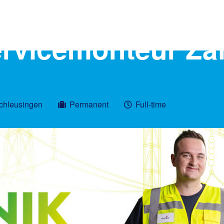
rvicemonteur Zäh
d
Schleusingen
Permanent
Full-time