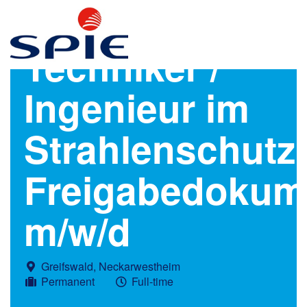
Techniker /
Ingenieur im
Strahlenschutz,
Freigabedokum
m/w/d
Greifswald, Neckarwestheim
Permanent
Full-time