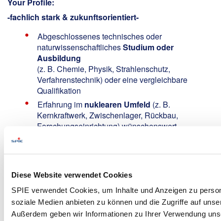
Your Profile:
-fachlich stark & zukunftsorientiert-
Abgeschlossenes technisches oder
naturwissenschaftliches
Studium oder
Ausbildung
(z. B. Chemie, Physik, Strahlenschutz,
Verfahrenstechnik) oder eine vergleichbare
Qualifikation
Erfahrung im
nuklearen Umfeld
(z. B.
Kernkraftwerk, Zwischenlager, Rückbau,
Forschungseinrichtung) wünschenswert
Kenntnisse im Bereich
Strahlenschutz,
Aktivitätsberechnung oder Radiochemie
von
Vorteil
Idealerweise Kenntnisse des
AtG, StrlSchG,
Diese Website verwendet Cookies
StrlSchV, AtEV
sowie der atomrechtlichen
SPIE verwendet Cookies, um Inhalte und Anzeigen zu persona
Genehmigungen und kerntechnischen
soziale Medien anbieten zu können und die Zugriffe auf unse
Regelwerke
Außerdem geben wir Informationen zu Ihrer Verwendung uns