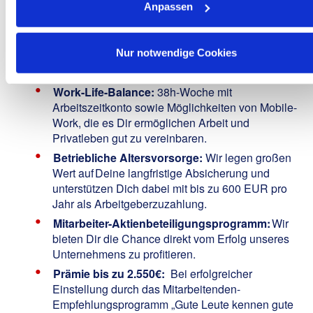
Urlaubs- und Weihnachtsgeld:
Welches Dir die
Anpassen
Möglichkeit bietet, Deine freien Tage noch
entspannter zu genießen.
Nur notwendige Cookies
30 Tage Urlaub:
Um Dich zu erholen und neue
Energie zu tanken.
Work-Life-Balance:
38h-Woche mit
Arbeitszeitkonto sowie Möglichkeiten von Mobile-
Work, die es Dir ermöglichen Arbeit und
Privatleben gut zu vereinbaren.
Betriebliche Altersvorsorge:
Wir legen großen
Wert auf Deine langfristige Absicherung und
unterstützen Dich dabei mit bis zu 600 EUR pro
Jahr als Arbeitgeberzuzahlung.
Mitarbeiter-Aktienbeteiligungsprogramm:
Wir
bieten Dir die Chance direkt vom Erfolg unseres
Unternehmens zu profitieren.
Prämie bis zu 2.550€:
Bei erfolgreicher
Einstellung durch das Mitarbeitenden-
Empfehlungsprogramm „Gute Leute kennen gute