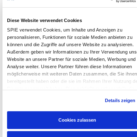
insbesondere der Sekundärtechnik wären
vorteilhaft
Gute Kenntnisse im Umgang mit E-CAD-
Diese Website verwendet Cookies
Systemen, idealerweise mit RUPLAN und / oder
SPIE verwendet Cookies, um Inhalte und Anzeigen zu
EPLAN und/ oder Engineering Base
personalisieren, Funktionen für soziale Medien anbieten zu
Sehr gute Deutschkenntnisse (mind. C1-Niveau)
können und die Zugriffe auf unsere Website zu analysieren.
Gelegentliche Reisebereitschaft zum Besuch von
Außerdem geben wir Informationen zu Ihrer Verwendung uns
Projekten vor Ort
Website an unsere Partner für soziale Medien, Werbung und
Selbstständige und kommunikative Arbeitsweise
Analyse weiter. Unsere Partner führen diese Informationen
im Projektteam sowie Serviceorientierung
möglicherweise mit weiteren Daten zusammen, die Sie ihne
bereitgestellt haben oder die sie im Rahmen Ihrer Nutzung d
We Offer:
Dienste gesammelt haben. Dies schließt gegebenenfalls die
Unbefristete Anstellung:
Wir möchten
Verarbeitung Ihrer Daten in den USA ein. Alle weiteren
Details zeigen
gemeinsam mit Dir die Zukunft gestalten, daher
Informationen zu Cookies finden Sie in unseren
streben wir eine langfristige Zusammenarbeit an.
Datenschutzhinweisen
.
Attraktives Gehalt nach IG Metall-Tarif:
Wir
Cookies zulassen
bieten Dir nicht nur eine faire Vergütung, sondern
auch eine Vielzahl von Zusatzleistungen.