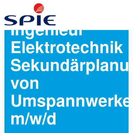
Ingenieur
Elektrotechnik
Sekundärplanu
von
Umspannwerke
m/w/d