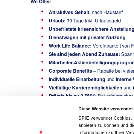
We Offer:
Attraktives Gehalt:
nach Haustarif
Urlaub:
30 Tage inkl. Urlaubsgeld
Unbefristete krisensichere Anstellun
Dienstwagen mit privater Nutzung
Work Life Balance:
Vereinbarkeit von F
Sie sind jeden Abend Zuhause:
Spann
Mitarbeiter-Aktienbeteiligungsprogr
Corporate Benefits
– Rabatte bei viel
Individuelle Einarbeitung
und
interne
Vielfältige Karrieremöglichkeiten
und
Prämie bis zu 2.550€:
Bei erfolgreiche
Gemeinsam helfen:
Spende den Rest-Ce
Diese Website verwendet
Interested?
SPIE verwendet Cookies, u
Worbs, Melina
anbieten zu können und di
Informationen zu Ihrer Ve