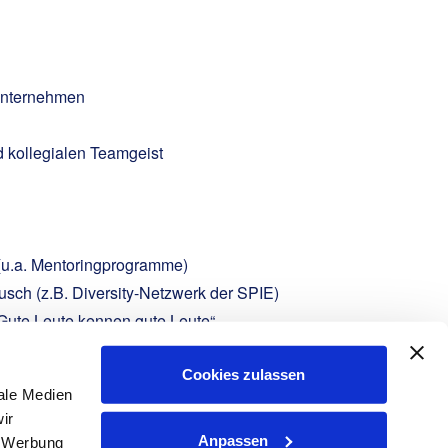
 Unternehmen
nd kollegialen Teamgeist
(u.a. Mentoringprogramme)
sch (z.B. Diversity-Netzwerk der SPIE)
Gute Leute kennen gute Leute“
ielle Hilfe aus dem Unterstützungsfond
Cookies zulassen
ale Medien
ir
Anpassen
, Werbung