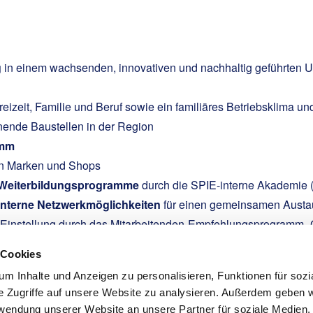
g
in einem wachsenden, innovativen und nachhaltig geführten
reizeit, Familie und Beruf sowie ein familiäres Betriebsklima u
ende Baustellen in der Region
amm
en Marken und Shops
 Weiterbildungsprogramme
durch die SPIE-interne Akademie 
interne Netzwerkmöglichkeiten
für einen gemeinsamen Austau
r Einstellung durch das Mitarbeitenden-Empfehlungsprogramm „
nt Deiner Nettovergütung und erhalte bei Bedarf selbst finanz
 Cookies
m Inhalte und Anzeigen zu personalisieren, Funktionen für sozi
e Zugriffe auf unsere Website zu analysieren. Außerdem geben w
rwendung unserer Website an unsere Partner für soziale Medien