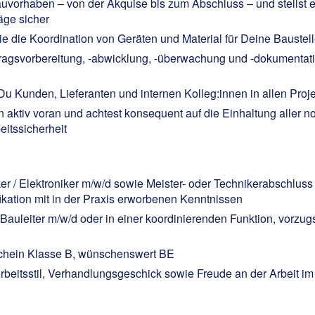
vorhaben – von der Akquise bis zum Abschluss – und stellst ei
äge sicher
e die Koordination von Geräten und Material für Deine Bauste
ragsvorbereitung, -abwicklung, -überwachung und -dokumentatio
u Kunden, Lieferanten und internen Kolleg:innen in allen Proj
n aktiv voran und achtest konsequent auf die Einhaltung aller
itssicherheit
r / Elektroniker m/w/d sowie Meister- oder Technikerabschluss
fikation mit in der Praxis erworbenen Kenntnissen
s Bauleiter m/w/d oder in einer koordinierenden Funktion, vorzu
schein Klasse B, wünschenswert BE
Arbeitsstil, Verhandlungsgeschick sowie Freude an der Arbeit