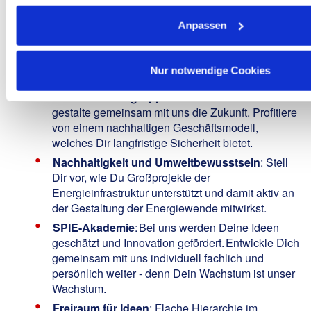
Prämie bis zu 2.550€
: Bei erfolgreicher
Anpassen
Einstellung durch das Mitarbeitenden-
Empfehlungsprogramm „Gute Leute kennen gute
Leute“
Nur notwendige Cookies
Wachsende und innovative
Unternehmensgruppe
: Werde Teil von SPIE und
gestalte gemeinsam mit uns die Zukunft. Profitiere
von einem nachhaltigen Geschäftsmodell,
welches Dir langfristige Sicherheit bietet.
Nachhaltigkeit und Umweltbewusstsein
: Stell
Dir vor, wie Du Großprojekte der
Energieinfrastruktur unterstützt und damit aktiv an
der Gestaltung der Energiewende mitwirkst.
SPIE-Akademie
: Bei uns werden Deine Ideen
geschätzt und Innovation gefördert. Entwickle Dich
gemeinsam mit uns individuell fachlich und
persönlich weiter - denn Dein Wachstum ist unser
Wachstum.
Freiraum für Ideen
: Flache Hierarchie im