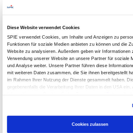
Attraktives Gehalt nach IG Metall-Tarif
: Wir
bieten Dir nicht nur eine faire Vergütung, sondern
auch eine Vielzahl von Zusatzleistungen.
Urlaubs- und Weihnachtsgeld
: Welches Dir die
Diese Website verwendet Cookies
Möglichkeit bietet, Deine freien Tage noch
SPIE verwendet Cookies, um Inhalte und Anzeigen zu person
entspannter zu genießen.
Funktionen für soziale Medien anbieten zu können und die Zu
30 Tage Urlaub
: Um Dich zu erholen und neue
Website zu analysieren. Außerdem geben wir Informationen z
Energie zu tanken.
Verwendung unserer Website an unsere Partner für soziale
Work-Life-Balance
: 38h-Woche mit
und Analyse weiter. Unsere Partner führen diese Informatio
Arbeitszeitkonto sowie Möglichkeiten von Mobile-
mit weiteren Daten zusammen, die Sie ihnen bereitgestellt ha
Work, die es Dir ermöglichen Arbeit und
im Rahmen Ihrer Nutzung der Dienste gesammelt haben. Die
Privatleben gut zu vereinbaren.
gegebenenfalls die Verarbeitung Ihrer Daten in den USA ein. 
Betriebliche Altersvorsorge
: Wir legen großen
Informationen zu Cookies finden Sie in unseren
Datenschut
Wert auf Deine langfristige Absicherung und
unterstützen Dich dabei mit bis zu 600 EUR pro
Jahr als Arbeitgeberzuzahlung.
Mitarbeiter-Aktienbeteiligungsprogramm
: Wir
Cookies zulassen
bieten Dir die Chance direkt vom Erfolg unseres
Unternehmens zu profitieren.