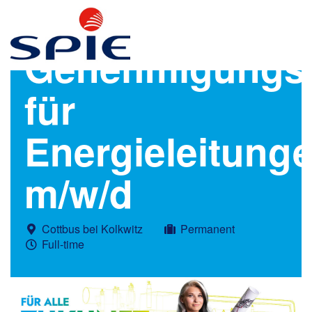
Genehmigungsp
für
Energieleitung
m/w/d
Cottbus bei Kolkwitz
Permanent
Full-time