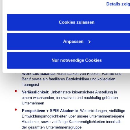
Details zei
unseren
Datenschutzhinweisen
.
Eigenverantwortlicher, engagierter und motivierter Arbeitsstil
sowie Zuverlässigkeit, Kommunikations- und Teamfähigkeit
Cookies zulassen
We Offer:
Attraktives Gehalt
: nach IG Metall-Tarif inkl.
Zusatzleistungen + Mitarbeiter-Aktienbeteiligungsprogramm +
Anpassen
Urlaubs- und Weihnachtsgeld
Urlaub
: 30 Tage
Nur notwendige Cookies
Betriebliche Altersversorgung
mit bis zu 600 EUR
Arbeitgeberzuzahlung jährlich
Work Life Balance
: Vereinbarkeit von Freizeit, Familie und
Beruf sowie ein familiäres Betriebsklima und kollegialen
Teamgeist
Verlässlichkeit
: Unbefristete krisensichere Anstellung in
einem wachsenden, innovativen und nachhaltig geführten
Unternehmen
Perspektiven + SPIE Akademie
: Weiterbildungen, vielfältige
Entwicklungsmöglichkeiten über unsere unternehmenseigene
Akademie, sowie vielfältige Karrieremöglichkeiten innerhalb
der gesamten Unternehmensgruppe