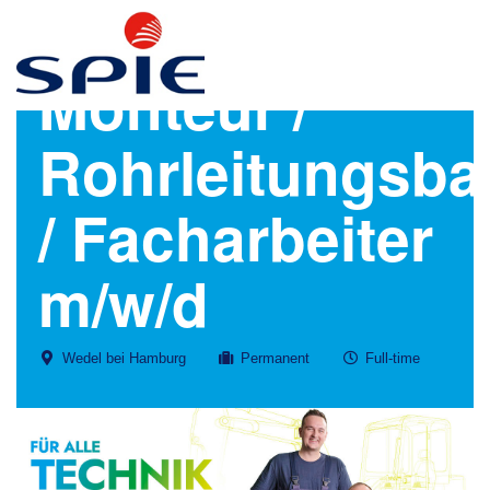
Monteur /
Rohrleitungsba
/ Facharbeiter
m/w/d
Wedel bei Hamburg
Permanent
Full-time