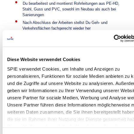
Du bearbeitest und montierst Rohrleitungen aus PE-HD,
Stahl, Guss und PVC, sowohl im Neubau als auch bei
Sanierungen
Nach Abschluss der Arbeiten stellst Du Geh- und
Verkehrsflächen fachgerecht wieder her
Zudem bedienst Du Baumaschinen und Baufahrzeuge und
übernimmst Pflege- und Instandhaltungsarbeiten an den
Anlagen
Your Profile:
Diese Website verwendet Cookies
SPIE verwendet Cookies, um Inhalte und Anzeigen zu
Abgeschlossene Ausbildung z.B. als Rohrleitungsbauer /
personalisieren, Funktionen für soziale Medien anbieten zu 
Metallbauer / Facharbeiter / Fachmonteur /
Baumaschinenführer / Schweißer / Schlosser m/w/d oder
und die Zugriffe auf unsere Website zu analysieren. Außerd
Quereinsteiger m/w/d mit Erfahrung im erdverlegten
geben wir Informationen zu Ihrer Verwendung unserer Websi
Rohrleitungsbau
unsere Partner für soziale Medien, Werbung und Analyse wei
Besitz von gültiger PE-Schweißer- und/oder
Unsere Partner führen diese Informationen möglicherweise m
Stahlschweißerprüfung nach DVGW-Regelwerk
weiteren Daten zusammen, die Sie ihnen bereitgestellt habe
wünschenswert
die sie im Rahmen Ihrer Nutzung der Dienste gesammelt ha
Führerschein der Klasse B erforderlich, wünschenswert wären
auch Klasse C und C1E
Dies schließt gegebenenfalls die Verarbeitung Ihrer Daten in
USA ein. Alle weiteren Informationen zu Cookies finden Sie i
Deutschkenntnisse mindestens Level B2