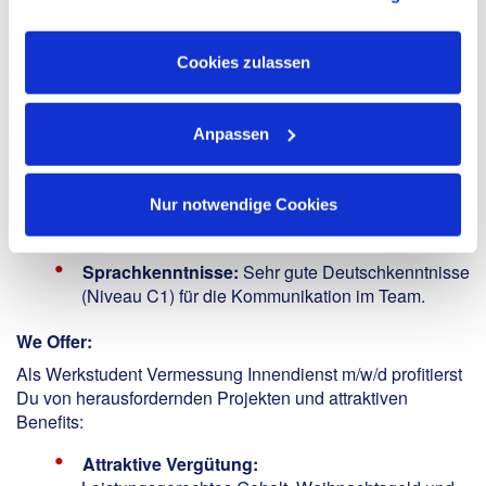
Verarbeitung Ihrer Daten in den USA ein. Alle weiteren
oder vergleichbare Fachrichtung.
Informationen zu Cookies finden Sie in unseren
Softwarekenntnisse:
Gute Kenntnisse in
Datenschutzhinweisen
.
AutoCAD, GEOgraf, QGIS oder ähnlichen
Cookies zulassen
Anwendungen.
Fachliche Vorkenntnisse:
Erste Erfahrungen in
Anpassen
der Dokumentation von Telekommunikations-,
Strom- und anderen Infrastrukturprojekten sind
wünschenswert.
Nur notwendige Cookies
Arbeitsweise:
Ausgeprägte analytische
Fähigkeiten und strukturierte Denkweise.
Sprachkenntnisse:
Sehr gute Deutschkenntnisse
(Niveau C1) für die Kommunikation im Team.
We Offer:
Als Werkstudent Vermessung Innendienst m/w/d profitierst
Du von herausfordernden Projekten und attraktiven
Benefits:
Attraktive Vergütung: