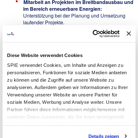
Mitarbeit an Projekten im Breitbandausbau und
im Bereich erneuerbare Energien:
Unterstützung bei der Planung und Umsetzung
laufender Projekte.
Aufbereitung, Auswertung und
Weiterverarbeitung von Vermessungsdaten:
Analyse und strukturierte Verarbeitung relevanter
Geodaten.
Diese Website verwendet Cookies
Erstellung von Bestandsdokumentationen:
SPIE verwendet Cookies, um Inhalte und Anzeigen zu
Dokumentation von Infrastrukturen mithilfe
personalisieren, Funktionen für soziale Medien anbieten
verschiedener Softwarelösungen.
zu können und die Zugriffe auf unsere Website zu
Abstimmung mit Vermessungsaußendienst
analysieren. Außerdem geben wir Informationen zu Ihrer
und Bauleitung:
Enge Zusammenarbeit zur
Verwendung unserer Website an unsere Partner für
Sicherstellung eines reibungslosen
Projektablaufs.
soziale Medien, Werbung und Analyse weiter. Unsere
Partner führen diese Informationen möglicherweise mit
Your Profile:
weiteren Daten zusammen, die Sie ihnen bereitgestellt
haben oder die sie im Rahmen Ihrer Nutzung der Dienste
Studienfach:
Vermessung,
gesammelt haben. Dies schließt gegebenenfalls die
Geodäsie/Geoinformation, Bauingenieurwesen
Details zeigen