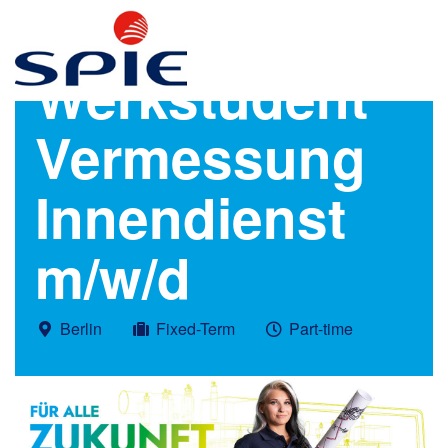
Werkstudent
Vermessung
Innendienst
m/w/d
Berlin
Fixed-Term
Part-time