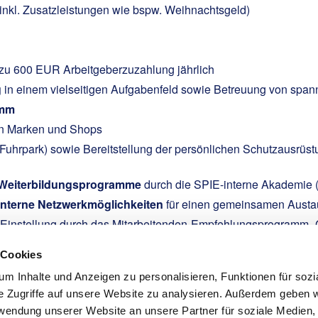
 (inkl. Zusatzleistungen wie bspw. Weihnachtsgeld)
 zu 600 EUR Arbeitgeberzuzahlung jährlich
g
in einem vielseitigen Aufgabenfeld sowie Betreuung von spa
amm
en Marken und Shops
uhrpark) sowie Bereitstellung der persönlichen Schutzausrüst
 Weiterbildungsprogramme
durch die SPIE-interne Akademie 
interne Netzwerkmöglichkeiten
für einen gemeinsamen Austau
r Einstellung durch das Mitarbeitenden-Empfehlungsprogramm „
nt Deiner Nettovergütung und erhalte bei Bedarf selbst finanz
 Cookies
m Inhalte und Anzeigen zu personalisieren, Funktionen für sozi
e Zugriffe auf unsere Website zu analysieren. Außerdem geben w
rwendung unserer Website an unsere Partner für soziale Medien