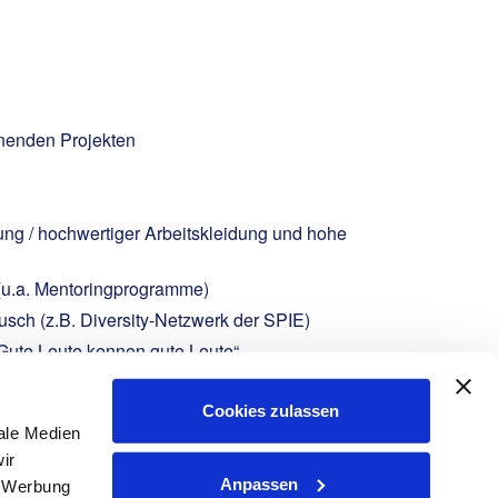
nnenden Projekten
ung / hochwertiger Arbeitskleidung und hohe
(u.a. Mentoringprogramme)
sch (z.B. Diversity-Netzwerk der SPIE)
Gute Leute kennen gute Leute“
ielle Hilfe aus dem Unterstützungsfond
Cookies zulassen
ale Medien
ir
Anpassen
, Werbung