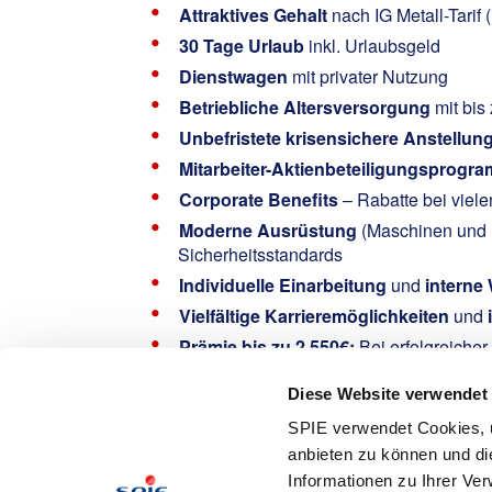
Attraktives Gehalt
nach IG Metall-Tarif
30 Tage Urlaub
inkl. Urlaubsgeld
Dienstwagen
mit privater Nutzung
Betriebliche Altersversorgung
mit bis
Unbefristete krisensichere Anstellun
Mitarbeiter-Aktienbeteiligungsprogr
Corporate Benefits
– Rabatte bei viel
Moderne Ausrüstung
(Maschinen und F
Sicherheitsstandards
Individuelle Einarbeitung
und
interne
Vielfältige Karrieremöglichkeiten
und
Prämie bis zu 2.550€:
Bei erfolgreiche
Gemeinsam helfen:
Spende den Rest-Ce
Diese Website verwendet
Interested?
SPIE verwendet Cookies, u
Hafner, Philipp
anbieten zu können und di
Informationen zu Ihrer Ve