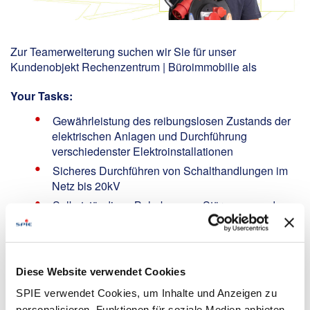
Zur Teamerweiterung suchen wir Sie für unser
Kundenobjekt Rechenzentrum | Büroimmobilie als
Your Tasks:
Gewährleistung des reibungslosen Zustands der
elektrischen Anlagen und Durchführung
verschiedenster Elektroinstallationen
Sicheres Durchführen von Schalthandlungen im
Netz bis 20kV
Selbstständiges Beheben von Störungen und
Optimieren der Betriebsabläufe in den Objekten
Inspektion / Inbetriebnahme der Anlagen /
Fehlersuche
Diese Website verwendet Cookies
Your Profile:
SPIE verwendet Cookies, um Inhalte und Anzeigen zu
Technische Ausbildung z. B. als Elektroniker
personalisieren, Funktionen für soziale Medien anbieten