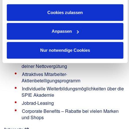
Bis zu 35 Tage Urlaub
Informationen zu Cookies finden Sie in unseren
Flexible Arbeitszeiten zur Vereinbarkeit von
Datenschutzhinweisen
.
Cookies zulassen
Familie, Freunden und Beruf
Professionelles Werkzeug und moderne
Arbeitskleidung / PSA
Anpassen
Mitarbeiterempfehlungsprogramm mit Prämien bis
zu € 2.550
Nur notwendige Cookies
Unterstützungsfonds hilft in schwierigen
Lebenslagen - freiwillige Rest-Cent-Spende
deiner Nettovergütung
Attraktives Mitarbeiter-
Aktienbeteiligungsprogramm
Individuelle Weiterbildungsmöglichkeiten über die
SPIE Akademie
Jobrad-Leasing
Corporate Benefits – Rabatte bei vielen Marken
und Shops