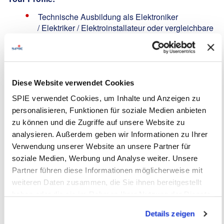
Technische Ausbildung als Elektroniker
/ Elektriker / Elektroinstallateur oder vergleichbare
Qualifikation, spezialisiert auf Gebäudetechnik
Vorteilhaft wären Kenntnisse im Umgang mit
Mittelspannungsanlagen
Serviceorientiertes Auftreten,
Diese Website verwendet Cookies
verantwortungsbewusste und selbstständige
SPIE verwendet Cookies, um Inhalte und Anzeigen zu
Arbeitsweise
personalisieren, Funktionen für soziale Medien anbieten
Führerschein der Klasse B erforderlich sowie
zu können und die Zugriffe auf unsere Website zu
mindestens B2 Deutschkenntnisse
analysieren. Außerdem geben wir Informationen zu Ihrer
We Offer:
Verwendung unserer Website an unsere Partner für
soziale Medien, Werbung und Analyse weiter. Unsere
Haustarif mit fairer Bezahlung,
Partner führen diese Informationen möglicherweise mit
Überstundenausgleich, etc.
weiteren Daten zusammen, die Sie ihnen bereitgestellt
Anteiliges 13. Monatseinkommen
haben oder die sie im Rahmen Ihrer Nutzung der Dienste
Unbefristeter Arbeitsvertrag in einer
gesammelt haben. Dies schließt gegebenenfalls die
krisensicheren Branche
Details zeigen
Verarbeitung Ihrer Daten in den USA ein. Alle weiteren