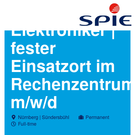
Elektroniker |
fester
Einsatzort im
Rechenzentru
m/w/d
Nürnberg | Sündersbühl
Permanent
Full-time