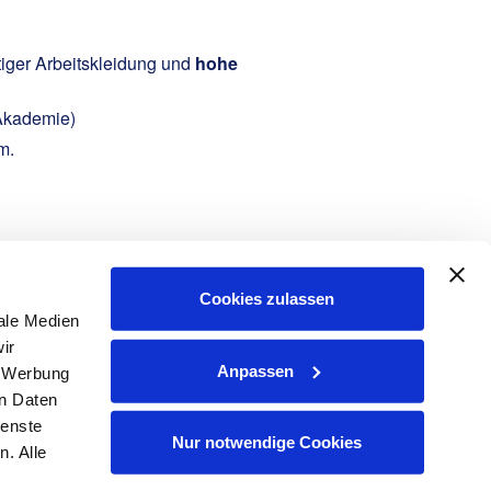
tiger Arbeitskleidung und
hohe
Akademie)
m.
Cookies zulassen
ale Medien
ir
Anpassen
, Werbung
er Anlagen, Forschungseinrichtungen sowie bei
en Daten
ienste
Nur notwendige Cookies
. Alle