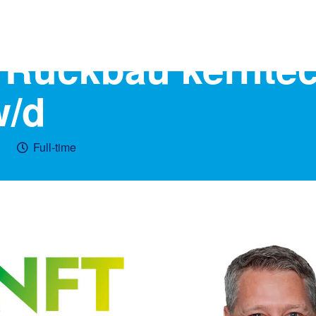
er Rückbau kernte
w/d
Full-time