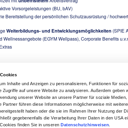
llzeit mit
unbefristetem
Arbeitsvertrag
aktive Vorsorgeleistungen (BU, bAV)
e Bereitstellung der persönlichen Schutzausrüstung / hochwer
ige
Weiterbildungs- und Entwicklungsmöglichkeiten
(SPIE 
d Wellnessangebote (EGYM Wellpass), Corporate Benefits u.v.
Extras
 Cookies
m Inhalte und Anzeigen zu personalisieren, Funktionen für sozi
e Zugriffe auf unsere Website zu analysieren. Außerdem geben w
rwendung unserer Website an unsere Partner für soziale Medien
eich am Markt und spezialisiert auf den Rückbau kerntechnisch
e Partner führen diese Informationen möglicherweise mit weiter
ie.
ereitgestellt haben oder die sie im Rahmen Ihrer Nutzung der D
ießt gegebenenfalls die Verarbeitung Ihrer Daten in den USA ein
 Cookies finden Sie in unseren
Datenschutzhinweisen
.