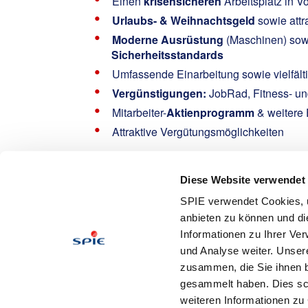
Einen
krisensicheren
Arbeitsplatz in Vo
Urlaubs- & Weihnachtsgeld
sowie attr
Moderne Ausrüstung
(Maschinen) sowi
Sicherheitsstandards
Umfassende Einarbeitung sowie vielfält
Vergünstigungen:
JobRad, Fitness- un
Mitarbeiter-
Aktienprogramm
& weitere 
Attraktive Vergütungsmöglichkeiten
Interested?
Oeser, Manuela
Diese Website verwendet
SPIE verwendet Cookies, u
Email: Manuela.Oeser@spie-isw.com
anbieten zu können und di
Tel:
Informationen zu Ihrer Ve
Wir sind
SPIE SAT
, seit über 25 Jahren erfolgr
und Analyse weiter. Unser
Industriekunden aus Medizin, Pharma und Chem
zusammen, die Sie ihnen b
gesammelt haben. Dies schl
Apply
weiteren Informationen zu