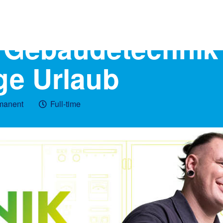
r Gebäudetechnik 
ge Urlaub
manent
Full-time