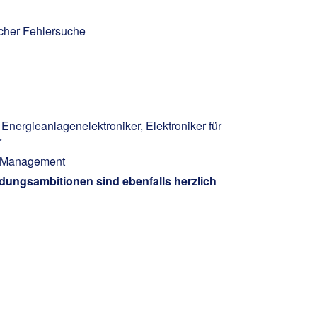
cher Fehlersuche
Energieanlagenelektroniker, Elektroniker für
r
ty Management
ldungsambitionen sind ebenfalls herzlich