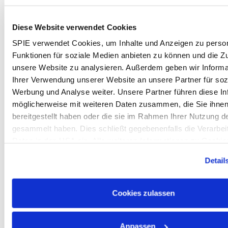
krisensicheren Branche
Bis zu 35 Tage Urlaub
Diese Website verwendet Cookies
Flexible Arbeitszeiten zur Vereinbarkeit von
SPIE verwendet Cookies, um Inhalte und Anzeigen zu person
Familie, Freunden und Beruf
Funktionen für soziale Medien anbieten zu können und die Zug
Professionelles Werkzeug und moderne
unsere Website zu analysieren. Außerdem geben wir Informa
Arbeitskleidung / PSA
Ihrer Verwendung unserer Website an unsere Partner für soz
Mitarbeiterempfehlungsprogramm mit Prämien bis
Werbung und Analyse weiter. Unsere Partner führen diese In
zu € 2.550
möglicherweise mit weiteren Daten zusammen, die Sie ihne
Unterstützungsfonds hilft in schwierigen
bereitgestellt haben oder die sie im Rahmen Ihrer Nutzung d
Lebenslagen - freiwillige Rest-Cent-Spende
gesammelt haben. Dies schließt gegebenenfalls die Verarbeit
deiner Nettovergütung
Daten in den USA ein. Alle weiteren Informationen zu Cookie
Attraktives Mitarbeiter-
in unseren
Datenschutzhinweisen
.
Detail
Aktienbeteiligungsprogramm
Individuelle Weiterbildungsmöglichkeiten über die
SPIE Akademie
Cookies zulassen
Jobrad-Leasing
Corporate Benefits – Rabatte bei vielen Marken
Anpassen
und Shops