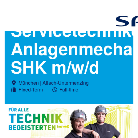
Servicetechnik
Anlagenmechan
SHK m/w/d
München | Allach-Untermenzing
Fixed-Term
Full-time