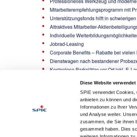
Professionelles Werkzeug und moderne 
Mitarbeiterempfehlungsprogramm mit Pr
Unterstützungsfonds hilft in schwierige
Attraktives Mitarbeiter-Aktienbeteiligu
Individuelle Weiterbildungsmöglichkeit
Jobrad-Leasing
Corporate Benefits – Rabatte bei viele
Dienstwagen nach bestandener Probeze
Kostenlose Parkplätze vor Ort inkl. E-L
Moderne Kantine & Cafeteria
Diese Website verwendet
Interested?
SPIE verwendet Cookies, u
Barthels, Jannik
anbieten zu können und di
Informationen zu Ihrer Ve
Email: jannik.barthels@spie.com
und Analyse weiter. Unser
Tel:
zusammen, die Sie ihnen b
gesammelt haben. Dies schl
Apply
weiteren Informationen zu