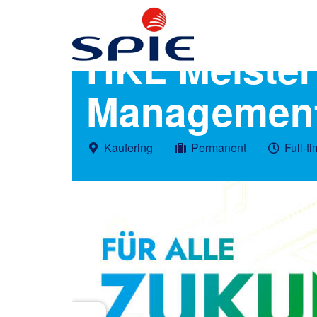
HKL Meister 
Management
Kaufering
Permanent
Full-t