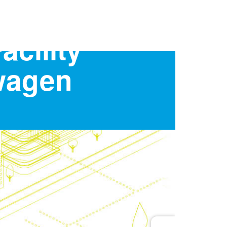
acility
wagen