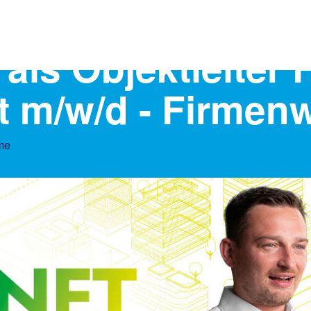
als Objektleiter F
 m/w/d - Firmen
ime