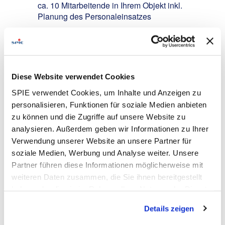
ca. 10 Mitarbeitende in Ihrem Objekt inkl.
Planung des Personaleinsatzes
Verantwortung für die Erbringung der vertraglich
vereinbarten Leistungen für technische Anlagen
am Industriestandort
Zentraler Ansprechpartner für den Kunden in
Fragen des technischen Gebäudemanagements
Diese Website verwendet Cookies
Unterstützung bei der Betriebsführung des
SPIE verwendet Cookies, um Inhalte und Anzeigen zu
Objektes und Bedienung der technischen Anlagen
personalisieren, Funktionen für soziale Medien anbieten
und CAFM-Systeme
zu können und die Zugriffe auf unsere Website zu
analysieren. Außerdem geben wir Informationen zu Ihrer
Your Profile:
Verwendung unserer Website an unsere Partner für
Technische Ausbildung als Elektroniker für
soziale Medien, Werbung und Analyse weiter. Unsere
Energie- & Gebäudetechnik /
Partner führen diese Informationen möglicherweise mit
Energieanlagenelektroniker / Elektroinstallateur /
weiteren Daten zusammen, die Sie ihnen bereitgestellt
Anlagenmechaniker SHK / Installateur für Heizung
haben oder die sie im Rahmen Ihrer Nutzung der Dienste
Klima Lüftung Sanitär
gesammelt haben. Dies schließt gegebenenfalls die
Details zeigen
Weiterbildung als Techniker / Meister / Bachelor -
Verarbeitung Ihrer Daten in den USA ein. Alle weiteren
im Facility Management / der Technischen
Informationen zu Cookies finden Sie in unseren