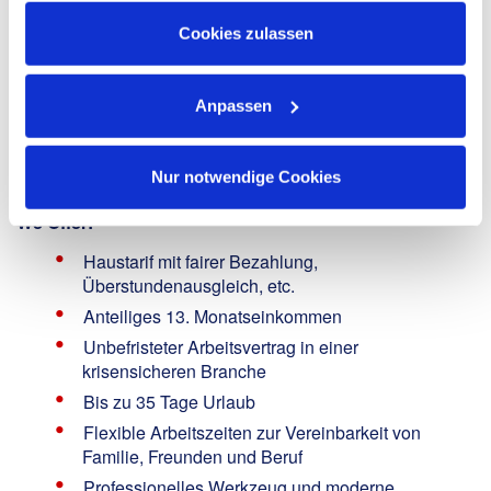
Gebäudeausrüstung TGA / Versorgungstechnik /
Datenschutzhinweisen
.
Cookies zulassen
Sanitär-Heizung-Klima-Lüftungstechnik oder
Elektrotechnik
Idealerweise 3 Jahre Berufserfahrung in
Anpassen
vergleichbarer Position
Deutschkenntnisse mindestens Level C1 und
Führerschein Klasse B
Nur notwendige Cookies
We Offer:
Haustarif mit fairer Bezahlung,
Überstundenausgleich, etc.
Anteiliges 13. Monatseinkommen
Unbefristeter Arbeitsvertrag in einer
krisensicheren Branche
Bis zu 35 Tage Urlaub
Flexible Arbeitszeiten zur Vereinbarkeit von
Familie, Freunden und Beruf
Professionelles Werkzeug und moderne