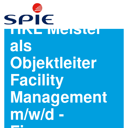
HKL Meister
als
Objektleiter
Facility
Management
m/w/d -