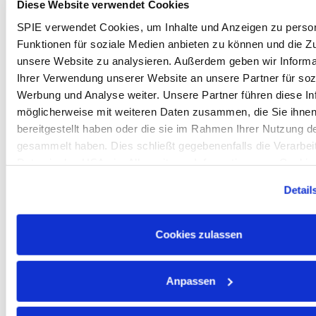
leistungsbezogene und faire Bezahlung,
Diese Website verwendet Cookies
Jubiläumsprämien etc.
SPIE verwendet Cookies, um Inhalte und Anzeigen zu person
Erholung
:
30 Tage Urlaub
Funktionen für soziale Medien anbieten zu können und die Zug
Vorsorge & Gesundheit:
Zuschuss zur
unsere Website zu analysieren. Außerdem geben wir Informa
betrieblichen Altersvorsorge und Dienstradleasing
Ihrer Verwendung unserer Website an unsere Partner für soz
Sicherheit & Ausstattung:
Hohe
Werbung und Analyse weiter. Unsere Partner führen diese In
Arbeitssicherheitsstandards und modernes
möglicherweise mit weiteren Daten zusammen, die Sie ihne
Werkzeug, Arbeitshandy sowie Arbeitskleidung
bereitgestellt haben oder die sie im Rahmen Ihrer Nutzung d
inkl. Wäscheservice
gesammelt haben. Dies schließt gegebenenfalls die Verarbeit
Perspektiven + SPIE Akademie:
Vielfältige
Daten in den USA ein. Alle weiteren Informationen zu Cookie
Weiterbildungs- und Entwicklungsmöglichkeiten
in unseren
Datenschutzhinweisen
.
über unsere unternehmenseigene Akademie,
Detail
sowie vielfältige Karrieremöglichkeiten innerhalb
der gesamten Unternehmensgruppe
Cookies zulassen
Mitarbeiter-Aktienbeteiligungsprogramm:
Wir
bieten die Chance durch vergünstigte SPIE-Aktien
direkt vom Erfolg unseres Unternehmens zu
Anpassen
profitieren
Prämie bis zu 2.550 €:
Bei erfolgreicher