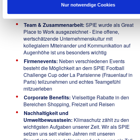
Einstellung durch das Mitarbeitenden-
Nur notwendige Cookies
Empfehlungsprogramm „Gute Leute kennen gute
Leute“
Team & Zusammenarbeit:
SPIE wurde als
Great
Place to Work
ausgezeichnet - Eine offene,
wertschätzende Unternehmenskultur mit
kollegialem Miteinander und Kommunikation auf
Augenhöhe ist uns besonders wichtig
Firmenevents:
Neben verschiedenen Events
besteht die Möglichkeit an dem SPIE Football
Challenge Cup oder La Parisienne (Frauenlauf in
Paris) teilzunehmen und echtes Teamgefühl
mitzuerleben
Corporate Benefits:
Vielseitige Rabatte in den
Bereichen Shopping, Freizeit und Reisen
Nachhaltigkeit und
Umweltbewusstsein:
Klimaschutz zählt zu den
wichtigsten Aufgaben unserer Zeit. Wir als SPIE
setzen uns seit vielen Jahren mit unseren