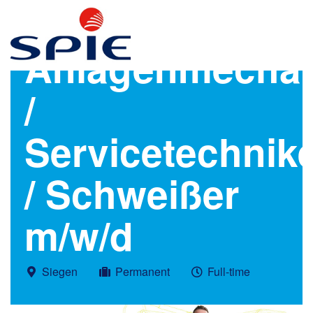
Anlagenmechan
/
Servicetechnik
/ Schweißer
m/w/d
Siegen
Permanent
Full-time