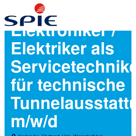
Elektroniker /
Elektriker als
Servicetechnik
für technische
Tunnelausstatt
m/w/d