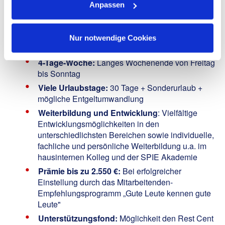
Attraktives Gehalt:
Eine leistungsbezogene und
Anpassen
faire Bezahlung, 13. Monatseinkommen, Zuschuss
zur betrieblichen Altersvorsorge, Zuschuss zur
Kinderbetreuung, vergünstigte Mitarbeiteraktien
Nur notwendige Cookies
und vieles mehr
4-Tage-Woche:
Langes Wochenende von Freitag
bis Sonntag
Viele Urlaubstage:
30 Tage + Sonderurlaub +
mögliche Entgeltumwandlung
Weiterbildung und Entwicklung
: Vielfältige
Entwicklungsmöglichkeiten in den
unterschiedlichsten Bereichen sowie individuelle,
fachliche und persönliche Weiterbildung u.a. im
hausinternen Kolleg und der SPIE Akademie
Prämie bis zu 2.550 €:
Bei erfolgreicher
Einstellung durch das Mitarbeitenden-
Empfehlungsprogramm „Gute Leute kennen gute
Leute"
Unterstützungsfond:
Möglichkeit den Rest Cent