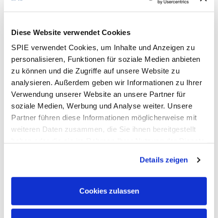
Betreuung unserer langfristigen Projekte innerhalb
Deutschlands (6 bis 36 Monate)
Perspektivisch: Unterstützung bei der
Diese Website verwendet Cookies
Baustellenorganisation
SPIE verwendet Cookies, um Inhalte und Anzeigen zu
personalisieren, Funktionen für soziale Medien anbieten
Your Profile:
zu können und die Zugriffe auf unsere Website zu
Ausbildung zum Elektriker / Elektroniker /
analysieren. Außerdem geben wir Informationen zu Ihrer
Elektroinstallateur oder vergleichbar
Verwendung unserer Website an unsere Partner für
Erste Berufserfahrung in der Montage
soziale Medien, Werbung und Analyse weiter. Unsere
oder Inbetriebnahme von elektrotechnischen
Partner führen diese Informationen möglicherweise mit
Anlagen oder Gebäudetechnik
weiteren Daten zusammen, die Sie ihnen bereitgestellt
Reisebereitschaft
haben oder die sie im Rahmen Ihrer Nutzung der Dienste
gesammelt haben. Dies schließt gegebenenfalls die
We Offer:
Details zeigen
Verarbeitung Ihrer Daten in den USA ein. Alle weiteren
Sichere Zukunft:
Unbefristete Anstellung in
Informationen zu Cookies finden Sie in unseren
einem familienfreundlichen, krisensicheren und
Datenschutzhinweisen
.
Cookies zulassen
wachsenden Unternehmen innerhalb einer
starken Unternehmensgruppe