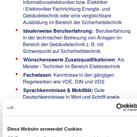
Informationselektroniker bzw. Elektriker
/ Elektroniker Fachrichtung Energie- und
Gebäudetechnik oder eine vergleichbare
Ausbildung im Bereich der Sicherheitstechnik
Idealerweise Berufserfahrung:
Berufserfahrung
in der technischen Betreuung von Anlagen im
Bereich der Gebäudetechnik z. B. mit
Schwerpunkt auf Sicherheitstechnik
Wünschenswerte Zusatzqualifikationen
: Als
Meister / Techniker im Bereich Elektrotechnik
Fachwissen
: Kenntnisse in den gängigen
Regelwerken wie VDE, DIN und VDS
Sprachkenntnisse & Mobilität:
Gute
Deutschkenntnisse in Wort und Schrift sowie
einen Führerschein der Klasse B
We Offer:
Verlässlichkeit:
Unbefristete Anstellung in einem
Diese Website verwendet Cookies
internationalen Umfeld bei einem krisensicheren,