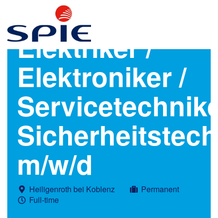
Elektriker /
Elektroniker /
Servicetechnik
Sicherheitstech
m/w/d
Heiligenroth bei Koblenz
Permanent
Full-time