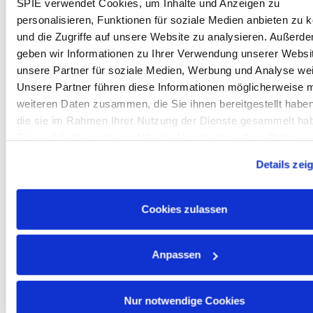
SPIE verwendet Cookies, um Inhalte und Anzeigen zu
wachsenden Unternehmen, das auf langfristige
personalisieren, Funktionen für soziale Medien anbieten zu 
Zusammenarbeit setzt
und die Zugriffe auf unsere Website zu analysieren. Außerd
Arbeiten, wo man lebt:
Regionale Projekte
geben wir Informationen zu Ihrer Verwendung unserer Websi
sorgen dafür, dass jeder Abend wieder zuhause
unsere Partner für soziale Medien, Werbung und Analyse wei
verbracht werden kann
Unsere Partner führen diese Informationen möglicherweise m
Vergütung & Zusatzleistungen:
Eine
weiteren Daten zusammen, die Sie ihnen bereitgestellt habe
leistungsbezogene und faire Bezahlung,
die sie im Rahmen Ihrer Nutzung der Dienste gesammelt ha
Jubiläumsprämien etc.
Dies schließt gegebenenfalls die Verarbeitung Ihrer Daten in
Erholung
:
30 Tage Urlaub
USA ein. Alle weiteren Informationen zu Cookies finden Sie i
Vorsorge & Gesundheit:
Zuschuss zur
Details zei
unseren
Datenschutzhinweisen
.
betrieblichen Altersvorsorge und Dienstradleasing
Sicherheit & Ausstattung:
Hohe
Cookies zulassen
Arbeitssicherheitsstandards und modernes
Werkzeug, Arbeitshandy sowie Arbeitskleidung
inkl. Wäscheservice
Anpassen
Perspektiven + SPIE Akademie:
Vielfältige
Weiterbildungs- und Entwicklungsmöglichkeiten
über unsere unternehmenseigene Akademie,
Nur notwendige Cookies
sowie vielfältige Karrieremöglichkeiten innerhalb