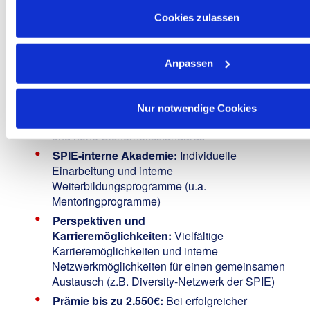
spannenden Projekten im
regionalen Einsatz in
Hessen
Cookies zulassen
Mitarbeiter-Aktienbeteiligungsprogramm
Corporate Benefits
– Rabatte bei vielen Marken
Anpassen
und Shops
Moderne Ausrüstung
(Maschinen und Fuhrpark)
sowie Bereitstellung der persönlichen
Nur notwendige Cookies
Schutzausrüstung / hochwertiger Arbeitskleidung
und hohe Sicherheitsstandards
SPIE-interne Akademie:
Individuelle
Einarbeitung und interne
Weiterbildungsprogramme (u.a.
Mentoringprogramme)
Perspektiven und
Karrieremöglichkeiten:
Vielfältige
Karrieremöglichkeiten und interne
Netzwerkmöglichkeiten für einen gemeinsamen
Austausch (z.B. Diversity-Netzwerk der SPIE)
Prämie bis zu 2.550€:
Bei erfolgreicher