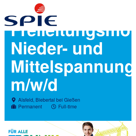
Freileitungsmo
Nieder- und
Mittelspannung
m/w/d
Alsfeld, Biebertal bei Gießen
Permanent
Full-time