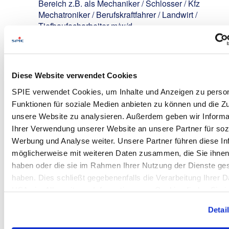
Bereich z.B. als Mechaniker / Schlosser / Kfz
Mechatroniker / Berufskraftfahrer / Landwirt /
Tiefbaufacharbeiter m/w/d
Führerschein der Klasse B erforderlich,
wünschenswert wären auch Klasse C und CE
Deutschkenntnisse mindestens Level B2
Diese Website verwendet Cookies
Eigenverantwortlicher, engagierter und motivierter
Arbeitsstil sowie Zuverlässigkeit,
SPIE verwendet Cookies, um Inhalte und Anzeigen zu person
Kommunikations- und Teamfähigkeit
Funktionen für soziale Medien anbieten zu können und die Zug
unsere Website zu analysieren. Außerdem geben wir Informa
We Offer:
Ihrer Verwendung unserer Website an unsere Partner für soz
Werbung und Analyse weiter. Unsere Partner führen diese In
Attraktives Gehalt
nach IG Metall-Tarif (inkl.
Zusatzleistungen wie bspw. Weihnachtsgeld)
möglicherweise mit weiteren Daten zusammen, die Sie ihnen 
haben oder die sie im Rahmen Ihrer Nutzung der Dienste g
30 Tage Urlaub
inkl. Urlaubsgeld
haben. Dies schließt gegebenenfalls die Verarbeitung Ihrer D
Betriebliche Altersversorgung
mit bis zu 600
USA ein. Alle weiteren Informationen zu Cookies finden Sie i
EUR Arbeitgeberzuzahlung jährlich
Datenschutzhinweisen
.
Unbefristete krisensichere Anstellung
in einem
Detai
vielseitigen Aufgabenfeld sowie Betreuung von