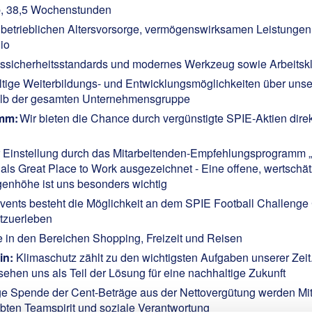
, 38,5 Wochenstunden
betrieblichen Altersvorsorge, vermögenswirksamen Leistungen, 
tudio
ssicherheitsstandards und modernes Werkzeug sowie Arbeitsk
ltige Weiterbildungs- und Entwicklungsmöglichkeiten über un
rhalb der gesamten Unternehmensgruppe
amm:
Wir bieten die Chance durch vergünstigte SPIE-Aktien dir
r Einstellung durch das Mitarbeitenden-Empfehlungsprogramm 
ls Great Place to Work ausgezeichnet - Eine offene, wertschä
enhöhe ist uns besonders wichtig
nts besteht die Möglichkeit an dem SPIE Football Challenge C
tzuerleben
e in den Bereichen Shopping, Freizeit und Reisen
in:
Klimaschutz zählt zu den wichtigsten Aufgaben unserer Zeit.
sehen uns als Teil der Lösung für eine nachhaltige Zukunft
ige Spende der Cent-Beträge aus der Nettovergütung werden Mit
lebten Teamspirit und soziale Verantwortung