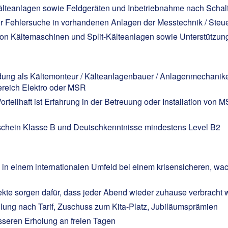
lteanlagen sowie Feldgeräten und Inbetriebnahme nach Schal
er Fehlersuche in vorhandenen Anlagen der Messtechnik / Steu
on Kältemaschinen und Split-Kälteanlagen sowie Unterstützun
dung als Kältemonteur / Kälteanlagenbauer / Anlagenmechaniker
Bereich Elektro oder MSR
orteilhaft ist Erfahrung in der Betreuung oder Installation vo
schein Klasse B und Deutschkenntnisse mindestens Level B2
 in einem internationalen Umfeld bei einem krisensicheren, wa
kte sorgen dafür, dass jeder Abend wieder zuhause verbracht
ung nach Tarif, Zuschuss zum Kita-Platz, Jubiläumsprämien
seren Erholung an freien Tagen