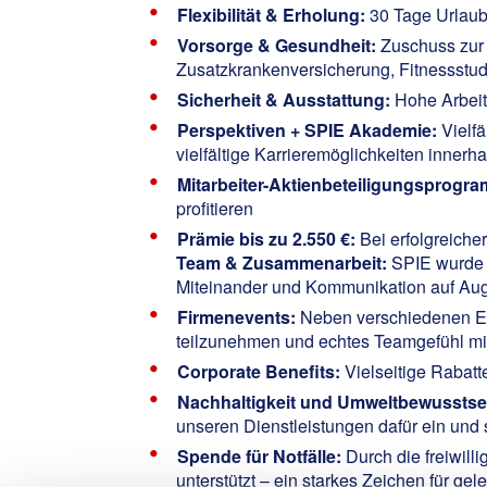
Flexibilität & Erholung:
30 Tage Urlaub
Vorsorge & Gesundheit:
Zuschuss zur 
Zusatzkrankenversicherung, Fitnesss
Sicherheit & Ausstattung:
Hohe Arbeit
Perspektiven + SPIE Akademie:
Vielfä
vielfältige Karrieremöglichkeiten inne
Mitarbeiter-Aktienbeteiligungsprogr
profitieren
Prämie bis zu 2.550 €:
Bei erfolgreiche
Team & Zusammenarbeit:
SPIE wurde a
Miteinander und Kommunikation auf Aug
Firmenevents:
Neben verschiedenen Eve
teilzunehmen und echtes Teamgefühl mi
Corporate Benefits:
Vielseitige Rabatt
Nachhaltigkeit und Umweltbewusstse
unseren Dienstleistungen dafür ein und 
Spende für Notfälle:
Durch die freiwill
unterstützt – ein starkes Zeichen für ge