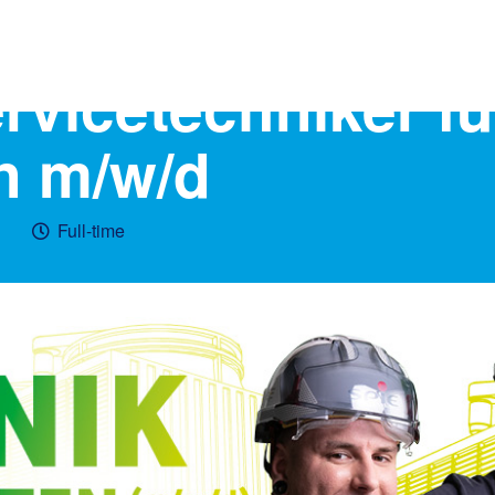
rvicetechniker fü
n m/w/d
Full-time