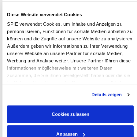
Sprachkenntnisse
: Mind. Deutschkenntnisse
Level B2
Diese Website verwendet Cookies
Mobilität
: Führerschein Klasse B
SPIE verwendet Cookies, um Inhalte und Anzeigen zu
personalisieren, Funktionen für soziale Medien anbieten zu
We Offer:
können und die Zugriffe auf unsere Website zu analysieren.
Verlässlichkeit:
Unbefristete Anstellung in einem
Außerdem geben wir Informationen zu Ihrer Verwendung
internationalen Umfeld bei einem krisensicheren,
unserer Website an unsere Partner für soziale Medien,
wachsenden Unternehmen, das auf langfristige
Werbung und Analyse weiter. Unsere Partner führen diese
Zusammenarbeit setzt
Informationen möglicherweise mit weiteren Daten
Arbeiten, wo man lebt:
Regionale Projekte
zusammen, die Sie ihnen bereitgestellt haben oder die sie
sorgen dafür, dass jeder Abend wieder zuhause
im Rahmen Ihrer Nutzung der Dienste gesammelt haben.
verbracht werden kann
Dies schließt gegebenenfalls die Verarbeitung Ihrer Daten
Details zeigen
Vergütung:
Bezahlung nach Tarif
in den USA ein. Alle weiteren Informationen zu Cookies
Urlaubs- und Weihnachtsgeld:
Zur besseren
finden Sie in unseren
Datenschutzhinweisen
.
Erholung an freien Tagen
Cookies zulassen
Flexibilität & Erholung:
30 Tage Urlaub und 39
Wochenstunden
Vorsorge:
Zuschuss zur betrieblichen
Anpassen