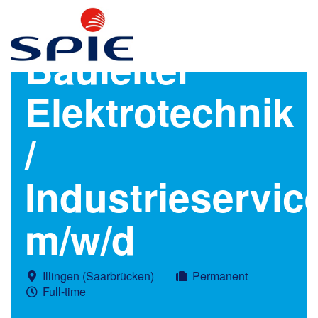
Bauleiter
Elektrotechnik
/
Industrieservic
m/w/d
Illingen (Saarbrücken)
Permanent
Full-time