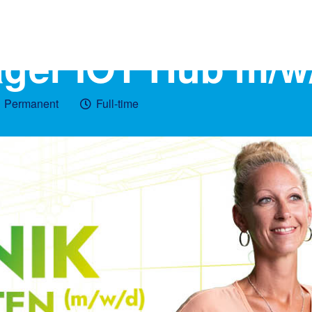
ger IOT Hub m/w
Permanent
Full-time