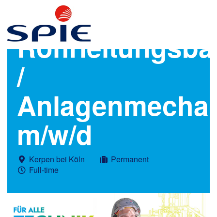
Rohrleitungsba
/
Anlagenmechan
m/w/d
Kerpen bei Köln
Permanent
Full-time