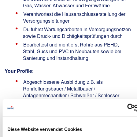
Gas, Wasser, Abwasser und Fernwärme
Verantwortest die Hausanschlusserstellung der
Versorgungsleitungen
Du führst Wartungsarbeiten in Versorgungsnetzen
sowie Druck- und Dichtigkeitsprüfungen durch
Bearbeitest und montierst Rohre aus PEHD,
Stahl, Guss und PVC in Neubauten sowie bei
Sanierung und Instandhaltung
Your Profile:
Abgeschlossene Ausbildung z.B. als
Rohrleitungsbauer / Metallbauer /
Anlagenmechaniker / Schweißer / Schlosser
m/w/d oder Quereinsteiger m/w/d mit Erfahrung im
erdverlegten Rohrleitungsbau
Besitz einer gültigen PE-Schweißerausbildung
GW 330 nach DVGW-Regelwerk wünschenswert
Diese Website verwendet Cookies
Führerschein der Klasse B erforderlich,