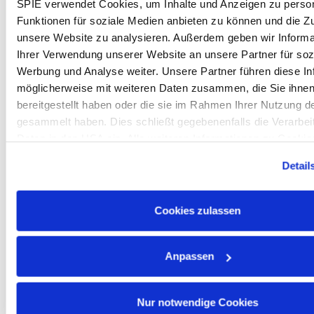
wünschenswert wären auch Klasse C und C1E
SPIE verwendet Cookies, um Inhalte und Anzeigen zu person
Funktionen für soziale Medien anbieten zu können und die Zug
Deutschkenntnisse mindestens Level B2
unsere Website zu analysieren. Außerdem geben wir Informa
Eigenverantwortlicher, engagierter und motivierter
Ihrer Verwendung unserer Website an unsere Partner für soz
Arbeitsstil sowie Zuverlässigkeit,
Werbung und Analyse weiter. Unsere Partner führen diese In
Kommunikations- und Teamfähigkeit
möglicherweise mit weiteren Daten zusammen, die Sie ihne
We Offer:
bereitgestellt haben oder die sie im Rahmen Ihrer Nutzung d
gesammelt haben. Dies schließt gegebenenfalls die Verarbeit
Attraktives Gehalt
nach IG Metall-Tarif (inkl.
Daten in den USA ein. Alle weiteren Informationen zu Cookie
Zusatzleistungen wie bspw. Weihnachtsgeld)
in unseren
Datenschutzhinweisen
.
30 Tage Urlaub
inkl. Urlaubsgeld
Detail
Betriebliche Altersversorgung
mit bis zu 600 EUR
Arbeitgeberzuzahlung jährlich
Cookies zulassen
Unbefristete krisensichere Anstellung
in einem
vielseitigen Aufgabenfeld sowie Betreuung von
spannenden Projekten in der Region - Sie sind jeden
Anpassen
Abend Zuhause!
Mitarbeiter-Aktienbeteiligungsprogramm
Corporate Benefits
– Rabatte bei vielen Marken und
Nur notwendige Cookies
Shops