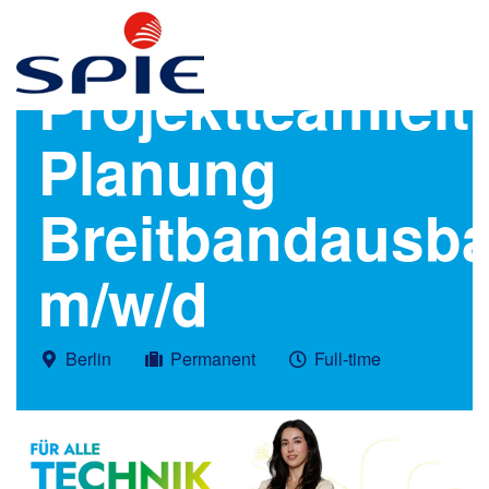
Projektteamlei
Planung
Breitbandausb
m/w/d
Berlin
Permanent
Full-time