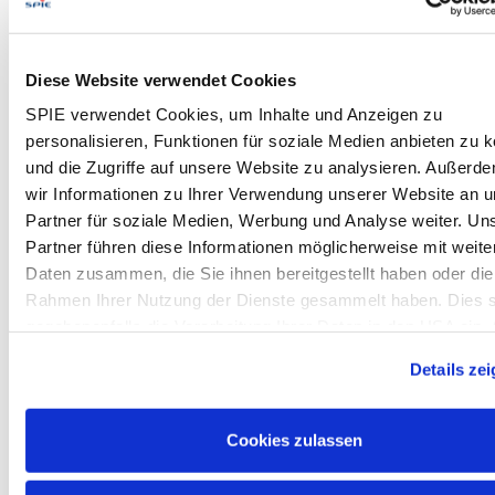
Qualifikation & Ausbildung:
Abgeschlossenes
Studium im Bereich Geowesen,
Bauingenieurwesen oder eine vergleichbare
Diese Website verwendet Cookies
Qualifikation
SPIE verwendet Cookies, um Inhalte und Anzeigen zu
Führung & Kommunikation:
Ausgeprägte
personalisieren, Funktionen für soziale Medien anbieten zu 
Führungskompetenz sowie eine klare und
und die Zugriffe auf unsere Website zu analysieren. Außerd
verbindliche Kommunikation
wir Informationen zu Ihrer Verwendung unserer Website an 
Berufserfahrung:
Mehrjährige Erfahrung in der
Partner für soziale Medien, Werbung und Analyse weiter. Un
Planung und/oder Umsetzung von
Partner führen diese Informationen möglicherweise mit weite
Infrastrukturprojekten
Daten zusammen, die Sie ihnen bereitgestellt haben oder die
Projektmanagement &
Rahmen Ihrer Nutzung der Dienste gesammelt haben. Dies s
Verantwortung:
Erfahrung in der
gegebenenfalls die Verarbeitung Ihrer Daten in den USA ein. 
Projektverantwortung inklusive Budget- und
weiteren Informationen zu Cookies finden Sie in unseren
Ergebnissteuerung
Details ze
Datenschutzhinweisen
.
Fachliche & technische Kompetenzen:
Sicherer
Umgang mit gängigen Planungstools (z. B. QGIS,
AutoCAD)
Cookies zulassen
Arbeitsweise & Mindset:
Unternehmerisches
Denken sowie eine eigenverantwortliche und