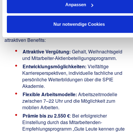
Anpassen
strukturierte Arbeitsweise
We Offer:
Nur notwendige Cookies
Als Projektteamleiter in der Planung im Breitbandausbau
profitierst Du von herausfordernden Projekten und
attraktiven Benefits:
Attraktive Vergütung:
Gehalt, Weihnachtsgeld
und Mitarbeiter-Aktienbeteiligungsprogramm.
Entwicklungsmöglichkeiten:
Vielfältige
Karriereperspektiven, individuelle fachliche und
persönliche Weiterbildungen über die SPIE
Akademie.
Flexible Arbeitsmodelle:
Arbeitszeitmodelle
zwischen 7–22 Uhr und die Möglichkeit zum
mobilen Arbeiten.
Prämie bis zu 2.550 €
: Bei erfolgreicher
Einstellung durch das Mitarbeitenden-
Empfehlungsprogramm „Gute Leute kennen gute