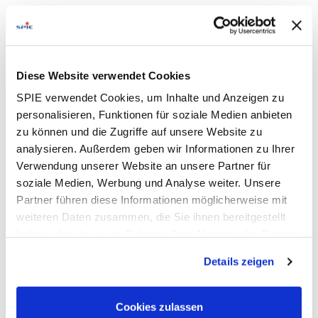
Bei der Leistungs- und Kostenkontrolle der Bau-
und Projektleitung wirkst Du unterstützend mit
Du kontrollierst Rechnungsrückläufe zur
Massengegenüberstellung mit Auftraggebern und
Montagepartnern
Diese Website verwendet Cookies
Die Nachverfolgung der durchgeführten Arbeiten
SPIE verwendet Cookies, um Inhalte und Anzeigen zu
wird von Dir durch regelmäßige
personalisieren, Funktionen für soziale Medien anbieten
Baustellenbegehungen sichergestellt
zu können und die Zugriffe auf unsere Website zu
analysieren. Außerdem geben wir Informationen zu Ihrer
Your Profile:
Verwendung unserer Website an unsere Partner für
Technische Ausbildung, z.B. als
soziale Medien, Werbung und Analyse weiter. Unsere
Tiefbaufacharbeiter / Straßenbauer /
Partner führen diese Informationen möglicherweise mit
Rohrleitungsbauer (m/w/d) mit Weiterbildung zum
weiteren Daten zusammen, die Sie ihnen bereitgestellt
Meister bzw. Techniker oder eine vergleichbare
haben oder die sie im Rahmen Ihrer Nutzung der Dienste
Qualifikation
gesammelt haben. Dies schließt gegebenenfalls die
Details zeigen
Gute MS-Office-Kenntnisse und Besitz des
Verarbeitung Ihrer Daten in den USA ein. Alle weiteren
Führerscheins der Klasse B
Informationen zu Cookies finden Sie in unseren
Reisebereitschaft im regionalen Raum
Datenschutzhinweisen
.
Cookies zulassen
wünschenswert