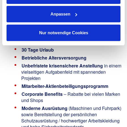
Eigenverantwortlicher und engagierter Arbeitsstil
sowie Freude an der Arbeit im Team
Anpassen
We Offer:
Nur notwendige Cookies
Attraktive Bezahlung
nach Haustarif (inkl.
Zusatzleistungen)
30 Tage Urlaub
Betriebliche Altersversorgung
Unbefristete krisensichere Anstellung
in einem
vielseitigen Aufgabenfeld mit spannenden
Projekten
Mitarbeiter-Aktienbeteiligungsprogramm
Corporate Benefits
– Rabatte bei vielen Marken
und Shops
Moderne Ausrüstung
(Maschinen und Fuhrpark)
sowie Bereitstellung der persönlichen
Schutzausrüstung / hochwertiger Arbeitskleidung
und hohe Sicherheitsstandards