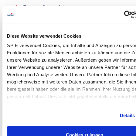
Eigenes Servicefahrzeug
Haustarif mit fairer Bezahlung,
Überstundenausgleich, etc.
Anteiliges 13. Monatseinkommen
Diese Website verwendet Cookies
Unbefristeter Arbeitsvertrag in einer
krisensicheren Branche
SPIE verwendet Cookies, um Inhalte und Anzeigen zu person
Funktionen für soziale Medien anbieten zu können und die Zug
Bis zu 35 Tage Urlaub
unsere Website zu analysieren. Außerdem geben wir Informa
Flexible Arbeitszeiten zur Vereinbarkeit von
Ihrer Verwendung unserer Website an unsere Partner für soz
Familie, Freunden und Beruf
Werbung und Analyse weiter. Unsere Partner führen diese In
Professionelles Werkzeug und moderne
möglicherweise mit weiteren Daten zusammen, die Sie ihne
Arbeitskleidung / PSA
bereitgestellt haben oder die sie im Rahmen Ihrer Nutzung d
Mitarbeiterempfehlungsprogramm mit Prämien bis
gesammelt haben. Dies schließt gegebenenfalls die Verarbeit
zu € 2.550
Daten in den USA ein. Alle weiteren Informationen zu Cookie
Unterstützungsfonds hilft in schwierigen
in unseren
Datenschutzhinweisen
.
Lebenslagen - freiwillige Rest-Cent-Spende
Details
deiner Nettovergütung
Attraktives Mitarbeiter-
Cookies zulassen