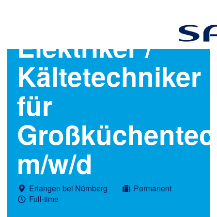
Elektriker /
Kältetechniker
für
Großküchentec
m/w/d
Erlangen bei Nürnberg
Permanent
Full-time