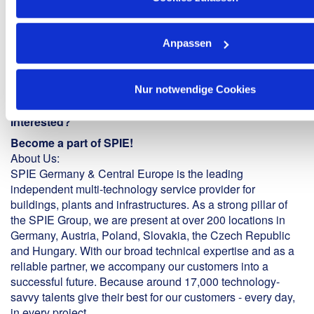
Aktienbeteiligungsprogramm
Individuelle Weiterbildungsmöglichkeiten über die
SPIE Akademie
Anpassen
Jobrad-Leasing
Corporate Benefits – Rabatte bei vielen Marken
Nur notwendige Cookies
und Shops
Interested?
Become a part of SPIE!
About Us:
SPIE Germany & Central Europe is the leading
independent multi-technology service provider for
buildings, plants and infrastructures. As a strong pillar of
the SPIE Group, we are present at over 200 locations in
Germany, Austria, Poland, Slovakia, the Czech Republic
and Hungary. With our broad technical expertise and as a
reliable partner, we accompany our customers into a
successful future. Because around 17,000 technology-
savvy talents give their best for our customers - every day,
in every project.