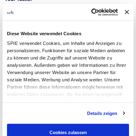
Gewährleistung des einwandfreien
Gesamtzustandes der zu betreuenden kälte- und
klimatechnischen Anlagen
Eigenverantwortliche Durchführung von
Diese Website verwendet Cookies
Inspektionen, Wartungen, Prüfungen und
SPIE verwendet Cookies, um Inhalte und Anzeigen zu
Reparaturen an den Anlagen im Bereich der
personalisieren, Funktionen für soziale Medien anbieten
Kleinkälte und ggfs. Großkälte
zu können und die Zugriffe auf unsere Website zu
Störungsbeseitigung, Fehlersuche und
analysieren. Außerdem geben wir Informationen zu Ihrer
nachhaltige Instandsetzung
Verwendung unserer Website an unsere Partner für
Your Profile:
soziale Medien, Werbung und Analyse weiter. Unsere
Partner führen diese Informationen möglicherweise mit
In Deutschland anerkannte Ausbildung als
weiteren Daten zusammen, die Sie ihnen bereitgestellt
Mechatroniker für Kältetechnik oder
haben oder die sie im Rahmen Ihrer Nutzung der Dienste
Kälteanlagenbauer
gesammelt haben. Dies schließt gegebenenfalls die
Erforderliche Sachkunde im Bereich Kältetechnik
Details zeigen
Verarbeitung Ihrer Daten in den USA ein. Alle weiteren
(z. B. Kälteschein Kategorie A2) vorhanden oder
Informationen zu Cookies finden Sie in unseren
über die Ausbildung abgedeckt
Datenschutzhinweisen
.
Cookies zulassen
Gute Kenntnisse in der Kälte- sowie Mess-,