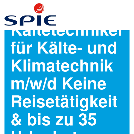
Kältetechniker
für Kälte- und
Klimatechnik
m/w/d Keine
Reisetätigkeit
& bis zu 35