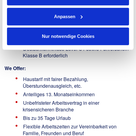
Steuerungs- und Regelungstechnik und im
Bereich der verbundenen technischen Gewerke
Anpassen
wünschenswert
Idealerweise fundierte Berufserfahrung in der
Gebäudeinstandhaltung, aber auch
Nur notwendige Cookies
Berufseinsteigende sind herzlich willkommen!
Deutschkenntnisse Level C1 sowie Führerschein
Klasse B erforderlich
We Offer:
Haustarif mit fairer Bezahlung,
Überstundenausgleich, etc.
Anteiliges 13. Monatseinkommen
Unbefristeter Arbeitsvertrag in einer
krisensicheren Branche
Bis zu 35 Tage Urlaub
Flexible Arbeitszeiten zur Vereinbarkeit von
Familie, Freunden und Beruf