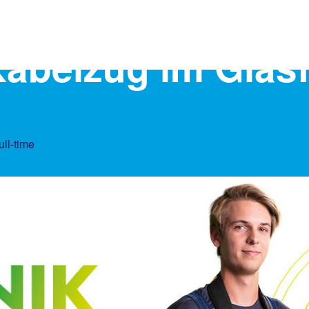
Kabelzug im Glas
ull-time