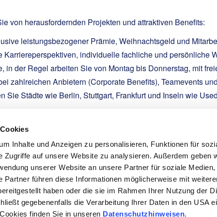
ie von herausfordernden Projekten und attraktiven Benefits:
usive leistungsbezogener Prämie, Weihnachtsgeld und Mitarbe
ge Karriereperspektiven, individuelle fachliche und persönlich
in der Regel arbeiten Sie von Montag bis Donnerstag, mit frei
bei zahlreichen Anbietern (Corporate Benefits), Teamevents un
 Sie Städte wie Berlin, Stuttgart, Frankfurt und Inseln wie Us
 Cookies
m Inhalte und Anzeigen zu personalisieren, Funktionen für sozi
e Zugriffe auf unsere Website zu analysieren. Außerdem geben w
rwendung unserer Website an unsere Partner für soziale Medien
freuen uns auf Ihre Bewerbung unter Angabe Ihres frühestmöglich
e Partner führen diese Informationen möglicherweise mit weiter
ereitgestellt haben oder die sie im Rahmen Ihrer Nutzung der D
ießt gegebenenfalls die Verarbeitung Ihrer Daten in den USA ein
 Cookies finden Sie in unseren
Datenschutzhinweisen
.