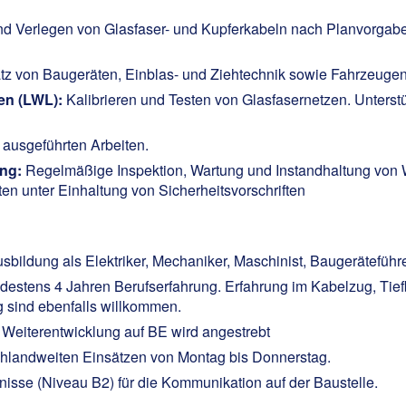
d Verlegen von Glasfaser- und Kupferkabeln nach Planvorgab
tz von Baugeräten,
Einblas- und Ziehtechnik
sowie Fahrzeugen 
en (LWL):
Kalibrieren und Testen von Glasfasernetzen. Unterstü
 ausgeführten Arbeiten.
ung:
Regelmäßige Inspektion, Wartung und Instandhaltung von
 unter Einhaltung von Sicherheitsvorschriften
ildung als Elektriker, Mechaniker, Maschinist, Baugeräteführ
destens 4 Jahren Berufserfahrung. Erfahrung im Kabelzug, Tief
g sind ebenfalls willkommen.
.
Weiterentwicklung auf BE wird angestrebt
chlandweiten Einsätzen von Montag bis Donnerstag.
isse (Niveau B2) für die Kommunikation auf der Baustelle.