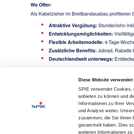
We Offer:
Als Kabelzieher im Breitbandausbau profitieren S
Attraktive Vergütung:
Stundenlohn inkl
Entwicklungsmöglichkeiten:
Vielfälti
Flexible Arbeitsmodelle:
4-Tage-Woche, 
Zusätzliche Benefits:
Jobrad, Rabatte 
Deutschlandweit unterwegs:
Entdecken
Interested?
Diese Website verwendet
Hafner, Philipp
SPIE verwendet Cookies, u
Email: philipp.hafner@spie.de
anbieten zu können und di
Tel:
Informationen zu Ihrer Ve
Werden Sie Teil eines erfolgreichen Teams! Wir 
und Analyse weiter. Unser
sandra.handtrack@spie.com.
zusammen, die Sie ihnen b
gesammelt haben. Dies schl
Apply
weiteren Informationen zu