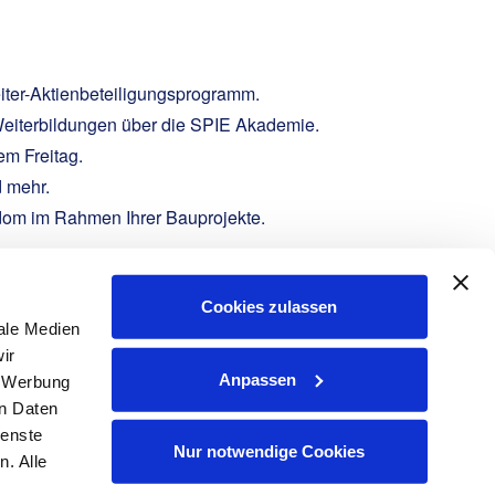
iter-Aktienbeteiligungsprogramm.
e Weiterbildungen über die SPIE Akademie.
em Freitag.
d mehr.
edom im Rahmen Ihrer Bauprojekte.
Cookies zulassen
ale Medien
ir
Anpassen
, Werbung
en Eintrittstermins und Ihrer Lohnvorstellung an
en Daten
ienste
Nur notwendige Cookies
. Alle