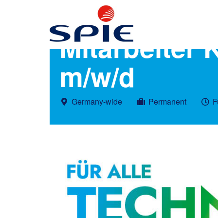
Mitarbeiter 
m/w/d
Germany-wide
Permanent
F