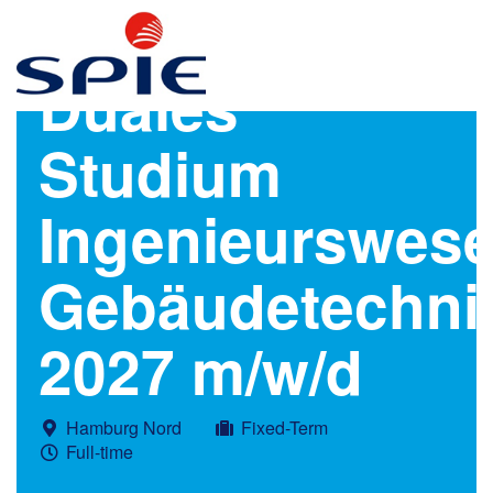
Duales
Studium
Ingenieurswes
Gebäudetechni
2027 m/w/d
Hamburg Nord
Fixed-Term
Full-time