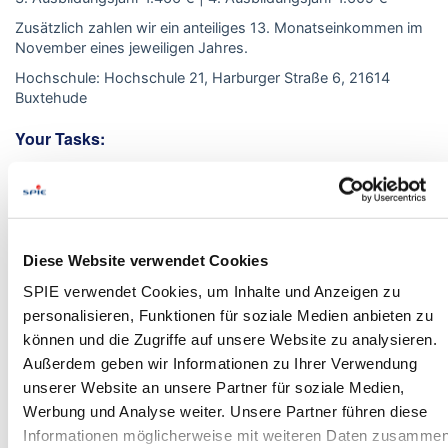
Zusätzlich zahlen wir ein anteiliges 13. Monatseinkommen im
November eines jeweiligen Jahres.
Hochschule: Hochschule 21, Harburger Straße 6, 21614
Buxtehude
Your Tasks:
Vermittlung fundierter Grundlagen in der
Tragwerkslehre, Baukonstruktion, Elektrotechnik
und Bauphysik
Umfassendes Know-how im Konzeptionieren,
Diese Website verwendet Cookies
Entwerfen und Bemessen von Anlagen in den
Bereichen Heizung, Lüftung, Klima, Kälte, Sanitär
SPIE verwendet Cookies, um Inhalte und Anzeigen zu
und Elektro
personalisieren, Funktionen für soziale Medien anbieten zu
Tiefergehende Kenntnisse in der
können und die Zugriffe auf unsere Website zu analysieren.
Gebäudeautomation, im Energie- und
Außerdem geben wir Informationen zu Ihrer Verwendung
Umweltmanagement sowie bei der Nutzung
unserer Website an unsere Partner für soziale Medien,
regenerativer Wärmequellen
Werbung und Analyse weiter. Unsere Partner führen diese
Praktische Anwendung von Building Information
Informationen möglicherweise mit weiteren Daten zusammen