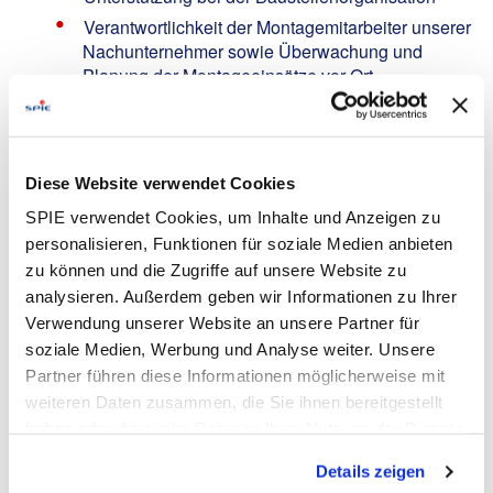
Verantwortlichkeit der Montagemitarbeiter unserer
Nachunternehmer sowie Überwachung und
Planung der Montageeinsätze vor Ort
Erstellen und Überprüfen diverser
Dokumentationen / Unterlagen (Aufmaße, Berichte
etc.)
Mitwirkung bei Baubesprechungen mit
Diese Website verwendet Cookies
Auftraggebern und weiteren Projektbeteiligten
SPIE verwendet Cookies, um Inhalte und Anzeigen zu
personalisieren, Funktionen für soziale Medien anbieten
Your Profile:
zu können und die Zugriffe auf unsere Website zu
Elektrotechnische Ausbildung z. B. als
analysieren. Außerdem geben wir Informationen zu Ihrer
Elektroniker / Elektriker / Elektrotechniker oder
Verwendung unserer Website an unsere Partner für
eine vergleichbare Qualifikation
soziale Medien, Werbung und Analyse weiter. Unsere
Erste Berufserfahrung in der Organisation von
Partner führen diese Informationen möglicherweise mit
Montagearbeiten und Inbetriebnahmen
weiteren Daten zusammen, die Sie ihnen bereitgestellt
Fahrerlaubnis Klasse B und Reisebereitschaft
haben oder die sie im Rahmen Ihrer Nutzung der Dienste
innerhalb Deutschlands (4-Tage Woche auf den
gesammelt haben. Dies schließt gegebenenfalls die
Details zeigen
Baustellen)
Verarbeitung Ihrer Daten in den USA ein. Alle weiteren