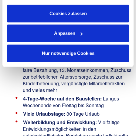
Selbstständige, verantwortungsbewusste
Informationen zu Cookies finden Sie in unseren
Arbeitsweise
Datenschutzhinweisen
.
Cookies zulassen
We Offer:
Anpassen
Sichere Zukunft:
Unbefristete Anstellung in
einem familienfreundlichen, krisensicheren und
wachsenden Unternehmen innerhalb einer
Nur notwendige Cookies
starken Unternehmensgruppe
Attraktives Gehalt:
Eine leistungsbezogene und
faire Bezahlung, 13. Monatseinkommen, Zuschuss
zur betrieblichen Altersvorsorge, Zuschuss zur
Kinderbetreuung, vergünstigte Mitarbeiteraktien
und vieles mehr
4-Tage-Woche auf den Baustellen:
Langes
Wochenende von Freitag bis Sonntag
Viele Urlaubstage:
30 Tage Urlaub
Weiterbildung und Entwicklung:
Vielfältige
Entwicklungsmöglichkeiten in den
unterschiedlichsten Bereichen sowie individuelle,