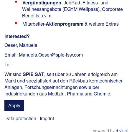
Vergünstigungen
: JobRad, Fitness- und
Wellnessangebote (EGYM Wellpass), Corporate
Benefits u.v.m.
Mitarbeiter-
Aktienprogramm
& weitere Extras
Interested?
Oeser, Manuela
Email: Manuela.Oeser@spie-isw.com
Tel:
Wir sind
SPIE SAT
, seit über 20 Jahren erfolgreich am
Markt und spezialisiert auf den Rückbau kerntechnischer
Anlagen, Forschungseinrichtungen sowie bei
Industriekunden aus Medizin, Pharma und Chemie.
Apply
Data protection
|
Imprint
powered by
d.vinci