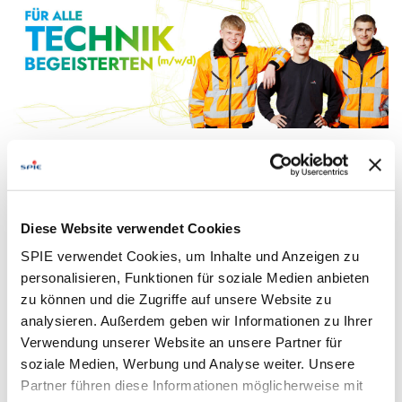
Du suchst eine technisch anspruchsvolle Aufgabe mit Sinn
und Zukunft?
Bei uns arbeitest du im Rückbau von Kernkraftwerken
sowie in anspruchsvollen Industrie- und Kraftwerksanlagen
Diese Website verwendet Cookies
– in einem hochregulierten, professionellen Umfeld.
SPIE verwendet Cookies, um Inhalte und Anzeigen zu
personalisieren, Funktionen für soziale Medien anbieten
zu können und die Zugriffe auf unsere Website zu
Your Tasks:
analysieren. Außerdem geben wir Informationen zu Ihrer
Demontage, Dekontamination und Nachzerlegung
Verwendung unserer Website an unsere Partner für
von Anlagen, Rohrleitungen, Stahlkonstruktionen
soziale Medien, Werbung und Analyse weiter. Unsere
und Komponenten
Partner führen diese Informationen möglicherweise mit