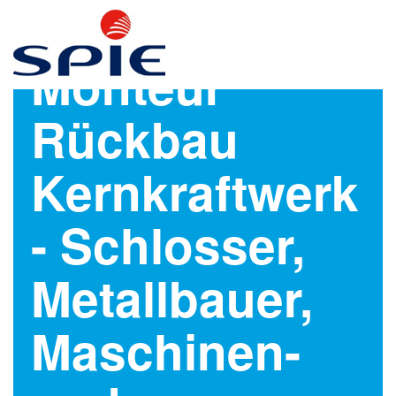
Monteur
Rückbau
Kernkraftwerk
- Schlosser,
Metallbauer,
Maschinen-