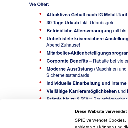
We Offer:
Attraktives Gehalt nach IG Metall-Tari
30 Tage Urlaub
inkl. Urlaubsgeld
Betriebliche Altersversorgung
mit bis
Unbefristete krisensichere Anstellun
Abend Zuhause!
Mitarbeiter-Aktienbeteiligungsprogr
Corporate Benefits
– Rabatte bei viel
Moderne Ausrüstung
(Maschinen und F
Sicherheitsstandards
Individuelle Einarbeitung und inter
Vielfältige Karrieremöglichkeiten
und
Prämie bis zu 2.550€:
Bei erfolgreiche
Gemeinsam helfen:
Spende den Rest-Ce
Diese Website verwendet
Interested?
SPIE verwendet Cookies, u
Incili, Ömer
anbieten zu können und di