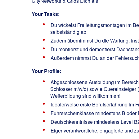
CityNetworks & Grids Dich als
Your Tasks:
Du wickelst Freileitungsmontagen im Be
selbstständig ab
Zudem übernimmst Du die Wartung, Inst
Du montierst und demontierst Dachstände
Außerdem nimmst Du an der Fehlersuche
Your Profile:
Abgeschlossene Ausbildung im Bereich Ele
Schlosser m/w/d) sowie Quereinsteiger
Weiterbildung sind willkommen!
Idealerweise erste Berufserfahrung im 
Führerscheinklasse mindestens B oder
Deutschkenntnisse mindestens Level B
Eigenverantwortliche, engagierte und z