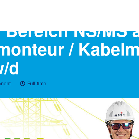
m Bereich NS/MS 
smonteur / Kabelm
w/d
nent
Full-time