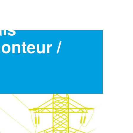
als
onteur /