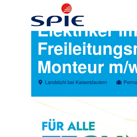
Elektriker i
Freileitung
Monteur m/
Landstuhl bei Kaiserslautern
Perma