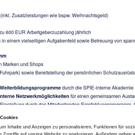
f
(inkl. Zusatzleistungen wie bspw. Weihnachtsgeld)
 zu 600 EUR Arbeitgeberzuzahlung jährlich
g
in einem vielseitigen Aufgabenfeld sowie Betreuung von spann
amm
en Marken und Shops
uhrpark) sowie Bereitstellung der persönlichen Schutzausrüst
ne Weiterbildungsprogramme
durch die SPIE-interne Akademie
interne Netzwerkmöglichkeiten
für einen gemeinsamen Austau
r Einstellung durch das Mitarbeitenden-Empfehlungsprogramm „
nt Deiner Nettovergütung und erhalte bei Bedarf selbst finanz
 Cookies
m Inhalte und Anzeigen zu personalisieren, Funktionen für sozi
e Zugriffe auf unsere Website zu analysieren. Außerdem geben w