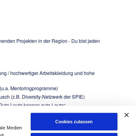
enden Projekten in der Region - Du bist jeden
ung / hochwertiger Arbeitskleidung und hohe
 (u.a. Mentoringprogramme)
sch (z.B. Diversity-Netzwerk der SPIE)
Gute Leute kennen gute Leute“
ielle Hilfe aus dem Unterstützungsfond
Cookies zulassen
ale Medien
ir