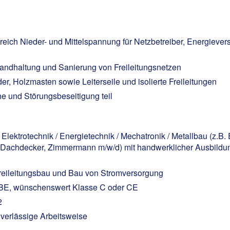
reich Nieder- und Mittelspannung für Netzbetreiber, Energiev
andhaltung und Sanierung von Freileitungsnetzen
r, Holzmasten sowie Leiterseile und isolierte Freileitungen
 und Störungsbeseitigung teil
ktrotechnik / Energietechnik / Mechatronik / Metallbau (z.B. Ele
 (Dachdecker, Zimmermann m/w/d) mit handwerklicher Ausbildu
Freileitungsbau und Bau von Stromversorgung
 BE, wünschenswert Klasse C oder CE
2
uverlässige Arbeitsweise