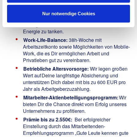
Urlaubs- und Weihnachtsgeld:
Welches Dir die
Möglichkeit bietet, Deine freien Tage noch
Nur notwendige Cookies
entspannter zu genießen.
30 Tage Urlaub:
Um Dich zu erholen und neue
Energie zu tanken.
Work-Life-Balance:
38h-Woche mit
Arbeitszeitkonto sowie Möglichkeiten von Mobile-
Work, die es Dir ermöglichen Arbeit und
Privatleben gut zu vereinbaren.
Betriebliche Altersvorsorge:
Wir legen großen
Wert auf Deine langfristige Absicherung und
unterstützen Dich dabei mit bis zu 600 EUR pro
Jahr als Arbeitgeberzuzahlung.
Mitarbeiter-Aktienbeteiligungsprogramm:
Wir
bieten Dir die Chance direkt vom Erfolg unseres
Unternehmens zu profitieren.
Prämie bis zu 2.550€:
Bei erfolgreicher
Einstellung durch das Mitarbeitenden-
Empfehlungsprogramm „Gute Leute kennen gute