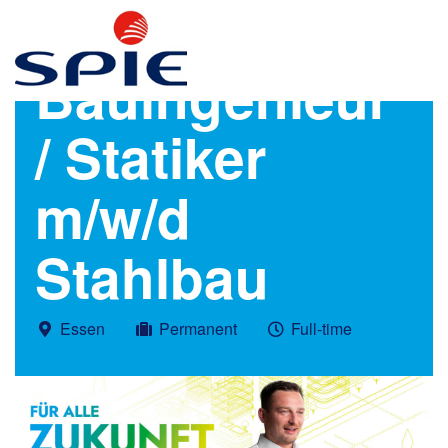
Bauingenieur
/ Statiker
m/w/d
Stahlbau
Essen
Permanent
Full-time